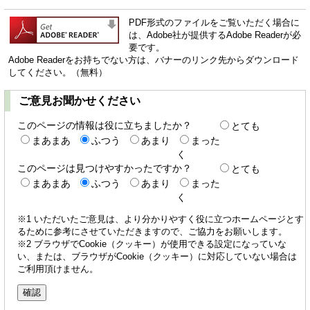
PDF形式のファイルをご覧いただく場合に
は、Adobe社が提供するAdobe Readerが必
要です。
Adobe Readerをお持ちでない方は、バナーのリンク先からダウンロード
してください。（無料）
ご意見お聞かせください
このページの情報は役に立ちましたか？
とても
まあまあ
ふつう
あまり
まった
く
このページは見つけやすかったですか？
とても
まあまあ
ふつう
あまり
まった
く
※1 いただいたご意見は、より分かりやすく役に立つホームページとす
るために参考にさせていただきますので、ご協力をお願いします。
※2 ブラウザでCookie（クッキー）が使用できる設定になっていな
い、または、ブラウザがCookie（クッキー）に対応していない場合は
ご利用頂けません。