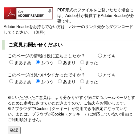
PDF形式のファイルをご覧いただく場合に
は、Adobe社が提供するAdobe Readerが必
要です。
Adobe Readerをお持ちでない方は、バナーのリンク先からダウンロード
してください。（無料）
ご意見お聞かせください
このページの情報は役に立ちましたか？
とても
まあまあ
ふつう
あまり
まった
く
このページは見つけやすかったですか？
とても
まあまあ
ふつう
あまり
まった
く
※1 いただいたご意見は、より分かりやすく役に立つホームページとす
るために参考にさせていただきますので、ご協力をお願いします。
※2 ブラウザでCookie（クッキー）が使用できる設定になっていな
い、または、ブラウザがCookie（クッキー）に対応していない場合は
ご利用頂けません。