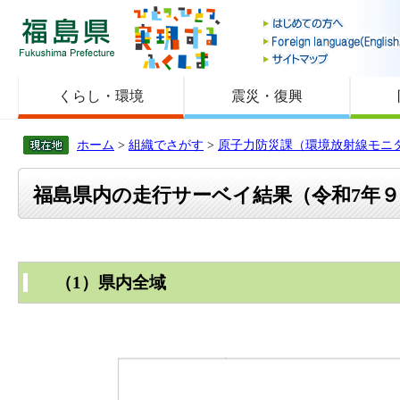
福島県
くらし・環境
震災・復興
ホーム
>
組織でさがす
>
原子力防災課（環境放射線モニ
福島県内の走行サーベイ結果（令和7年
（1）県内全域