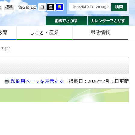
の大きさ
色を変える
組織でさがす
カ
教育
しごと・産業
県政情報
２７日）
印刷用ページを表示する
掲載日：2026年2月13日更新