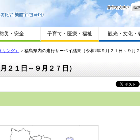
文字
はじめての方へ
Foreign language
サイトマップ
防災・安全
子育て・医療・福祉
観光・文化・
タリング）
> 福島県内の走行サーベイ結果（令和7年９月２１日～９月
９月２１日～９月２７日）