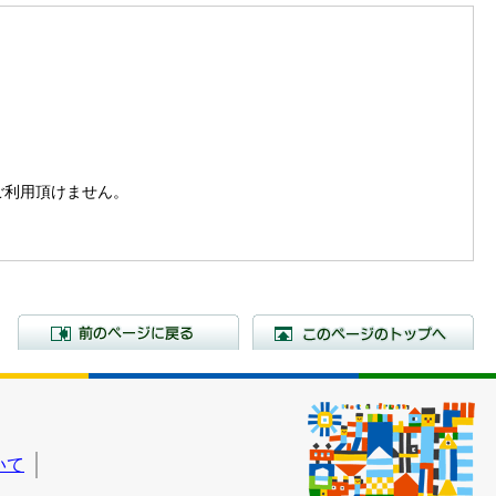
。
はご利用頂けません。
前のページに戻る
こ
いて