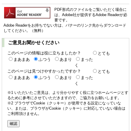
PDF形式のファイルをご覧いただく場合に
は、Adobe社が提供するAdobe Readerが必
要です。
Adobe Readerをお持ちでない方は、バナーのリンク先からダウンロード
してください。（無料）
ご意見お聞かせください
このページの情報は役に立ちましたか？
とても
まあまあ
ふつう
あまり
まった
く
このページは見つけやすかったですか？
とても
まあまあ
ふつう
あまり
まった
く
※1 いただいたご意見は、より分かりやすく役に立つホームページとす
るために参考にさせていただきますので、ご協力をお願いします。
※2 ブラウザでCookie（クッキー）が使用できる設定になっていな
い、または、ブラウザがCookie（クッキー）に対応していない場合は
ご利用頂けません。