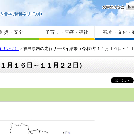
文字
はじめての方へ
Foreign language
サイトマップ
防災・安全
子育て・医療・福祉
観光・文化・
タリング）
> 福島県内の走行サーベイ結果（令和7年１１月１６日～１
１１月１６日～１１月２２日）