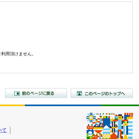
。
はご利用頂けません。
前のページに戻る
こ
いて