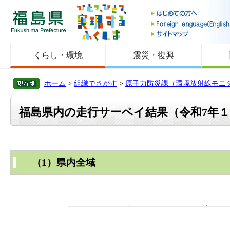
福島県
くらし・環境
震災・復興
ホーム
>
組織でさがす
>
原子力防災課（環境放射線モニ
福島県内の走行サーベイ結果（令和7年
（1）県内全域