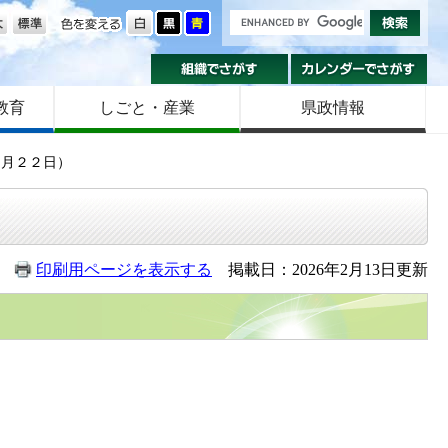
の大きさ
色を変える
組織でさがす
カ
教育
しごと・産業
県政情報
１月２２日）
印刷用ページを表示する
掲載日：2026年2月13日更新