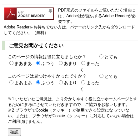
PDF形式のファイルをご覧いただく場合に
は、Adobe社が提供するAdobe Readerが必
要です。
Adobe Readerをお持ちでない方は、バナーのリンク先からダウンロード
してください。（無料）
ご意見お聞かせください
このページの情報は役に立ちましたか？
とても
まあまあ
ふつう
あまり
まった
く
このページは見つけやすかったですか？
とても
まあまあ
ふつう
あまり
まった
く
※1 いただいたご意見は、より分かりやすく役に立つホームページとす
るために参考にさせていただきますので、ご協力をお願いします。
※2 ブラウザでCookie（クッキー）が使用できる設定になっていな
い、または、ブラウザがCookie（クッキー）に対応していない場合は
ご利用頂けません。