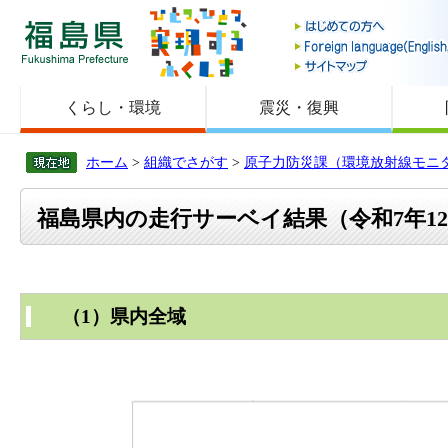
福島県
くらし・環境
震災・復興
ホーム
>
組織でさがす
>
原子力防災課（環境放射線モニ
福島県内の走行サーベイ結果（令和7年12月
（1）県内全域