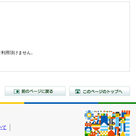
。
はご利用頂けません。
前のページに戻る
こ
いて