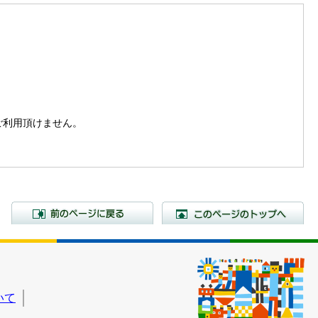
。
はご利用頂けません。
前のページに戻る
こ
いて