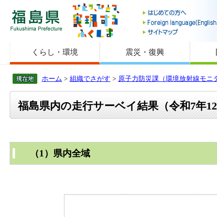
福島県
くらし・環境
震災・復興
ホーム
>
組織でさがす
>
原子力防災課（環境放射線モニ
福島県内の走行サーベイ結果（令和7年12月
（1）県内全域