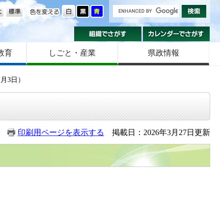
の大きさ
色を変える
組織でさがす
カ
教育
しごと・産業
県政情報
1月3日）
印刷用ページを表示する
掲載日：2026年3月27日更新