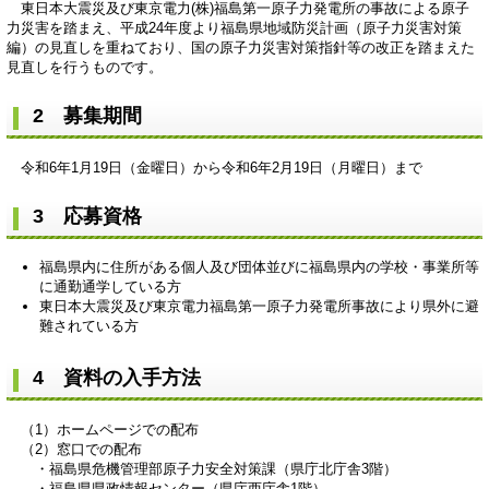
東日本大震災及び東京電力(株)福島第一原子力発電所の事故による原子
力災害を踏まえ、平成24年度より福島県地域防災計画（原子力災害対策
編）の見直しを重ねており、国の原子力災害対策指針等の改正を踏まえた
見直しを行うものです。
2 募集期間
令和6年1月19日（金曜日）から令和6年2月19日（月曜日）まで
3 応募資格
福島県内に住所がある個人及び団体並びに福島県内の学校・事業所等
に通勤通学している方
東日本大震災及び東京電力福島第一原子力発電所事故により県外に避
難されている方
4 資料の入手方法
（1）ホームページでの配布
（2）窓口での配布
・福島県危機管理部原子力安全対策課（県庁北庁舎3階）
・福島県県政情報センター（県庁西庁舎1階）