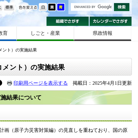
の大きさ
色を変える
組織でさがす
カ
教育
しごと・産業
県政情報
メント）の実施結果
コメント）の実施結果
印刷用ページを表示する
掲載日：2025年4月1日更新
実施結果について
災計画（原子力災害対策編）の見直しを重ねており、国の原