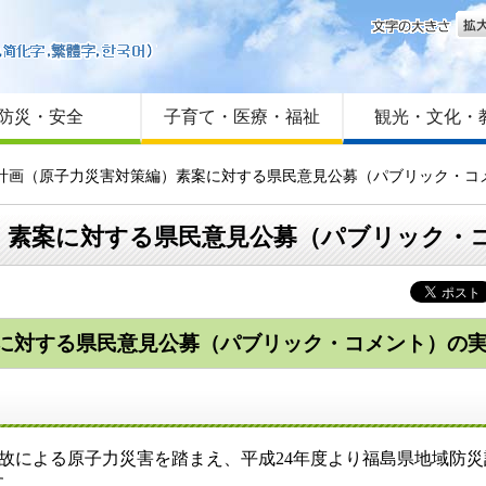
文字
はじめての方へ
Foreign language
サイトマップ
防災・安全
子育て・医療・福祉
観光・文化・
災計画（原子力災害対策編）素案に対する県民意見公募（パブリック・コ
）素案に対する県民意見公募（パブリック・
に対する県民意見公募（パブリック・コメント）の
故による原子力災害を踏まえ、平成24年度より福島県地域防
す。