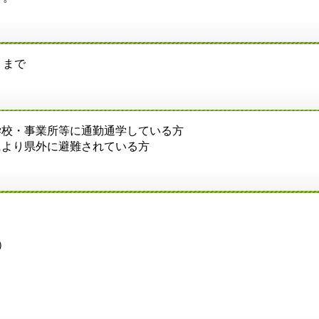
日）まで
学校・事業所等に通勤通学している方
により県外に避難されている方
）
）