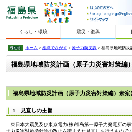
福島県
くらし・環境
震災・復興
ホーム
>
組織でさがす
>
原子力防災課
> 福島県地域防
福島県地域防災計画（原子力災害対策編
福島県地域防災計画（原子力災害対策編）素案
1 見直しの主旨
東日本大震災及び東京電力(株)福島第一原子力発電所の事
子力災害対策指針等の改正を踏まえた見直しを行うもので