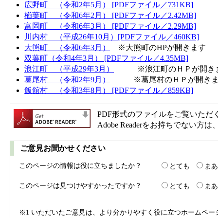
広野町 （令和2年5月） [PDFファイル／731KB]
楢葉町 （令和6年2月） [PDFファイル／2.42MB]
富岡町 （令和6年3月） [PDFファイル／2.29MB]
川内村 （平成26年10月）[PDFファイル／460KB]
大熊町 （令和6年3月
）
※大熊町のHPが開きます
双葉町（令和4年3月） [PDFファイル／4.35MB]
浪江町 （平成29年3月）
※浪江町のＨＰが開き
葛尾村 （令和2年9月）
※葛尾村のＨＰが開きま
飯舘村 （令和3年8月） [PDFファイル／859KB]
PDF形式のファイルをご覧いただく場合
Adobe Readerをお持ちで
ご意見お聞かせください
このページの情報は役に立ちましたか？
とても
まあ
このページは見つけやすかったですか？
とても
まあ
※1 いただいたご意見は、より分かりやすく役に立つホームペ