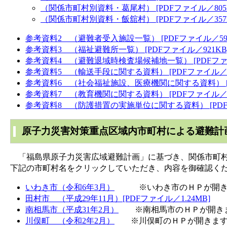
（関係市町村別資料・葛尾村） [PDFファイル／805
（関係市町村別資料・飯舘村） [PDFファイル／357
参考資料2 （避難者受入施設一覧） [PDFファイル／597
参考資料3 （福祉避難所一覧） [PDFファイル／921KB
参考資料4 （避難退域時検査場候補地一覧） [PDFファイ
参考資料5 （輸送手段に関する資料） [PDFファイル／23
参考資料6 （社会福祉施設、医療機関に関する資料） [P
参考資料7 （教育機関に関する資料） [PDFファイル／18
参考資料8 （防護措置の実施単位に関する資料） [PDFフ
原子力災害対策重点区域内市町村による避難計
「福島県原子力災害広域避難計画」に基づき、関係市町村
下記の市町村名をクリックしていただき、内容を御確認く
いわき市（令和6年3月）
※いわき市のＨＰが開き
田村市 （平成29年11月）[PDFファイル／1.24MB]
南相馬市（平成31年2月）
※南相馬市のＨＰが開き
川俣町 （令和2年2月）
※川俣町のＨＰが開きま