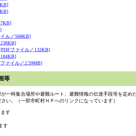
KB]
KB]
KB]
]
ル／568KB]
8KB]
DFファイル／132KB]
4KB]
ァイル／2.59MB]
画等
が一時集合場所や避難ルート、避難情報の伝達手段等を定め
ださい。（一部市町村ＨＰへのリンクになっています）
ます
ます
す