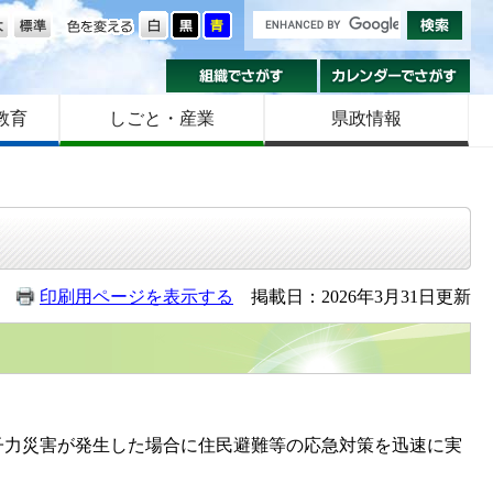
の大きさ
色を変える
組織でさがす
カ
教育
しごと・産業
県政情報
印刷用ページを表示する
掲載日：2026年3月31日更新
力災害が発生した場合に住民避難等の応急対策を迅速に実