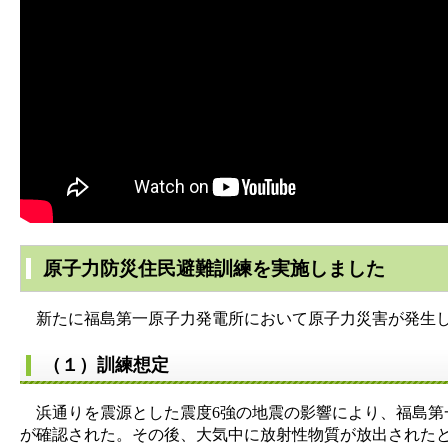
原子力防災住民避難訓練を実施しました
新たに福島第一原子力発電所において原子力災害が発生し
（１）訓練想定
浜通りを震源とした震度6強の地震の影響により、福島第
が確認された。その後、大気中に放射性物質が放出された