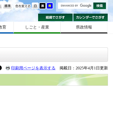
の大きさ
色を変える
組織でさがす
カ
教育
しごと・産業
県政情報
印刷用ページを表示する
掲載日：2025年4月1日更新