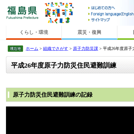
福島県
くらし・環境
震災・復興
ホーム
>
組織でさがす
>
原子力防災課
> 平成26年度原
平成26年度原子力防災住民避難訓練
原子力防災住民避難訓練の記録