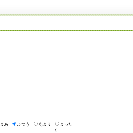
まあ
ふつう
あまり
まった
く