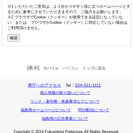
※1 いただいたご意見は、より分かりやすく役に立つホームページとす
るために参考にさせていただきますので、ご協力をお願いします。
※2 ブラウザでCookie（クッキー）が使用できる設定になっていな
い、または、ブラウザがCookie（クッキー）に対応していない場合は
ご利用頂けません。
[表示]
モバイル
パソコン
トップに戻る
県庁へのアクセス
Tel：
024-521-1111
個人情報の取り扱いについて
リンク・著作権・免責事項などについて
福島県ホームページについて
RSS配信について
福島県の広告事業について
Copyright © 2014 Fukushima Prefecture.All Rights Reserved.