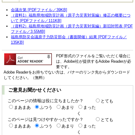
会議次第 [PDFファイル／39KB]
（資料1）福島県地域防災計画（原子力災害対策編）修正の概要につ
いて [PDFファイル／111KB]
（資料2）福島県地域防災計画（原子力災害対策編）新旧対照表 [PDF
ファイル／3.55MB]
福島県防災会議原子力防災部会（書面開催）結果 [PDFファイル／
135KB]
PDF形式のファイルをご覧いただく場合に
は、Adobe社が提供するAdobe Readerが必
要です。
Adobe Readerをお持ちでない方は、バナーのリンク先からダウンロード
してください。（無料）
ご意見お聞かせください
このページの情報は役に立ちましたか？
とても
まあまあ
ふつう
あまり
まった
く
このページは見つけやすかったですか？
とても
まあまあ
ふつう
あまり
まった
く