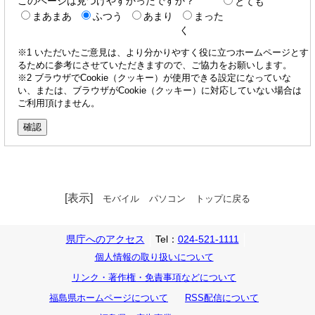
このページは見つけやすかったですか？
とても
まあまあ
ふつう
あまり
まった
く
※1 いただいたご意見は、より分かりやすく役に立つホームページとす
るために参考にさせていただきますので、ご協力をお願いします。
※2 ブラウザでCookie（クッキー）が使用できる設定になっていな
い、または、ブラウザがCookie（クッキー）に対応していない場合は
ご利用頂けません。
[表示]
モバイル
パソコン
トップに戻る
県庁へのアクセス
Tel：
024-521-1111
個人情報の取り扱いについて
リンク・著作権・免責事項などについて
福島県ホームページについて
RSS配信について