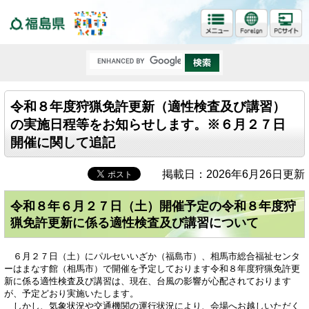
福島県
令和８年度狩猟免許更新（適性検査及び講習）
の実施日程等をお知らせします。※６月２７日
開催に関して追記
掲載日：2026年6月26日更新
令和８年６月２７日（土）開催予定の令和８年度狩
猟免許更新に係る適性検査及び講習について
６月２７日（土）にパルセいいざか（福島市）、相馬市総合福祉センタ
ーはまなす館（相馬市）で開催を予定しております令和８年度狩猟免許更
新に係る適性検査及び講習は、現在、台風の影響が心配されております
が、予定どおり実施いたします。
しかし、気象状況や交通機関の運行状況により、会場へお越しいただく