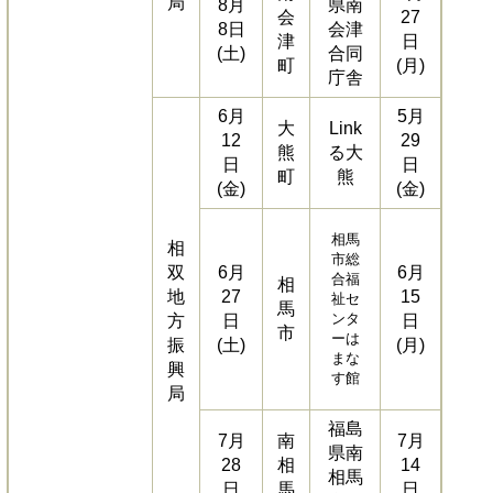
局
8月
県南
会
27
8日
会津
津
日
(土)
合同
町
(月)
庁舎
6月
5月
大
Link
12
29
熊
る大
日
日
町
熊
(金)
(金)
相馬
相
市総
双
6月
6月
合福
相
地
27
15
祉セ
馬
ンタ
方
日
日
市
ーは
振
(土)
(月)
まな
興
す館
局
福島
7月
南
7月
県南
28
相
14
相馬
日
馬
日