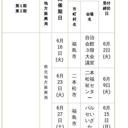
地
受付
催
第１期
方
締切
市
第
２期
期
振
日
町
会場
日
興
村
名
局
名
自治
6月
福
会館
6月
16
島
３階
2日
日
市
大会
(火)
(火)
議室
県
北
二本
6月
二
地
松福
6月
23
本
方
祉セ
9日
振
日
松
ンタ
(火)
興
(火)
市
局
ー
6月
パル
6月
福
27
セい
15
島
日
いざ
日
市
(土)
か
(月)