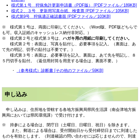
様式第１号 狩猟免許更新申請書（PDF版） [PDFファイル／189KB]
様式２、３号 更新用写真台紙、検査票 [PDFファイル／105KB]
様式第9号 狩猟適正確認書面 [PDFファイル／103KB]
※ 様式第１号は、両面に印刷してください。（Word版、PDF版どちらで
も可。収入証紙のキャッシュレス納付非対応。）
※ 様式第２号と様式第３号は、
ハガキ用の用紙に印刷してください。
様式第２号：表面は、写真を貼付し、必要事項を記入。（裏面は、あ
て先の明記、切手の貼付は不要です。）
様式第３号：表面は、必要事項を記入。裏面は、あて先を明記し、８
５円切手を貼付。（返信用封筒を用意する場合は、裏面不要。）
・
（参考様式）診断書 [その他のファイル／59KB]
申し込み
申し込みは、住所地を管轄する各地方振興局県民生活課（南会津地方振
興局においては県民環境課）で受け付けます。
※ 持参による場合は、閉庁日（土曜日、日曜日、祝日）を除きます。
また、郵送による場合は、受付開始日から受付締切日までに到達した
ものを有効とします。（到達確認の問い合わせには応じませんので、到達