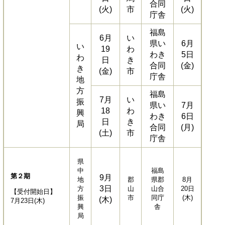
合同
(火)
市
(火)
庁舎
福島
6月
い
県い
6月
い
19
わ
わき
5日
わ
日
き
合同
(金)
き
(金)
市
庁舎
地
方
福島
7月
い
振
県い
7月
18
わ
興
わき
6日
日
き
局
合同
(月)
(土)
市
庁舎
県
中
福島
第２期
9月
地
郡
県郡
8月
3日
方
山
山合
20日
【受付開始日】
振
市
同庁
(木)
(木)
7月23日(木)
興
舎
局