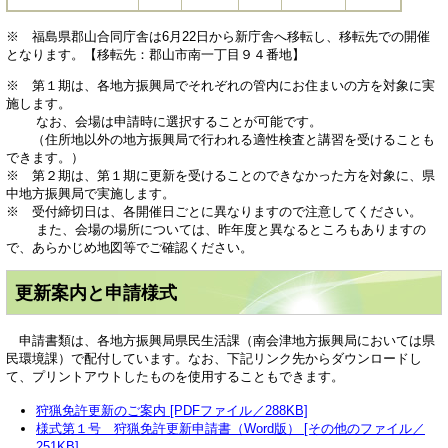
※ 福島県郡山合同庁舎は6月22日から新庁舎へ移転し、移転先での開催
となります。【移転先：郡山市南一丁目９４番地】
※ 第１期は、各地方振興局でそれぞれの管内にお住まいの方を対象に実
施します。
なお、会場は申請時に選択することが可能です。
（住所地以外の地方振興局で行われる適性検査と講習を受けることも
できます。）
※ 第２期は、第１期に更新を受けることのできなかった方を対象に、県
中地方振興局で実施します。
※ 受付締切日は、各開催日ごとに異なりますので注意してください。
また、会場の場所については、昨年度と異なるところもありますの
で、あらかじめ地図等でご確認ください。
更新案内と申請様式
申請書類は、各地方振興局県民生活課（南会津地方振興局においては県
民環境課）で配付しています。なお、下記リンク先からダウンロードし
て、プリントアウトしたものを使用することもできます。
狩猟免許更新のご案内 [PDFファイル／288KB]
様式第１号 狩猟免許更新申請書（Word版） [その他のファイル／
251KB]