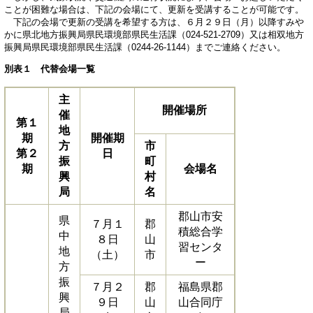
ことが困難な場合は、下記の会場にて、更新を受講することが可能です。
下記の会場で更新の受講を希望する方は、６月２９日（月）以降すみや
かに県北地方振興局県民環境部県民生活課（024-521-2709）又は相双地方
振興局県民環境部県民生活課（0244-26-1144）までご連絡ください。
別表１ 代替会場一覧
主
開催場所
催
第１
地
期
開催期
方
市
第２
日
振
町
期
会場名
興
村
局
名
郡山市安
県
７月１
郡
積総合学
中
８日
山
習センタ
地
（土）
市
ー
方
振
７月２
郡
福島県郡
興
９日
山
山合同庁
局