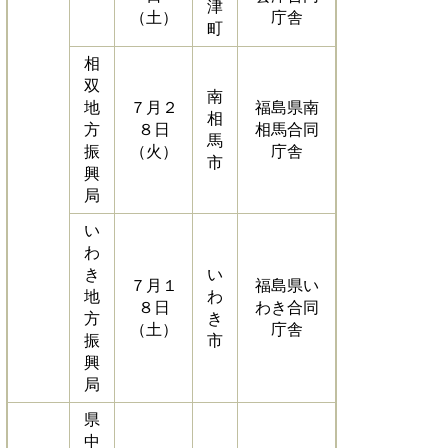
津
（土）
庁舎
町
相
双
南
地
７月２
福島県南
相
方
８日
相馬合同
馬
振
（火）
庁舎
市
興
局
い
わ
き
い
７月１
福島県い
地
わ
８日
わき合同
方
き
（土）
庁舎
振
市
興
局
県
中