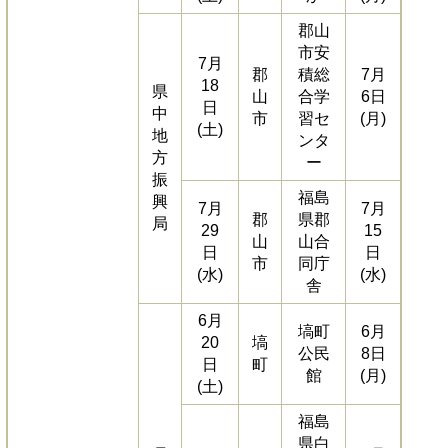
郡山
市安
7月
郡
積総
7月
18
県
山
合学
6日
日
中
市
習セ
(月)
(土)
地
ンタ
方
ー
振
福島
興
7月
7月
郡
県郡
局
29
15
山
山合
日
日
市
同庁
(水)
(水)
舎
6月
塙町
6月
20
塙
公民
8日
日
町
館
(月)
(土)
福島
県白