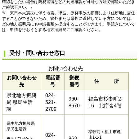
確認をしたい場合は簡易書留などの到達確認が可能な方法で郵送いただき
ご確認下さい。）
※ 東日本大震災に伴う地震、津波、原発事故の影響により住所地に居住
することができないため、管外または県外に避難している方については、
どの地方振興局にも申請書類を提出することができます。手続きについて
は、申請を行おうとする地方振興局にご確認ください。
受付・問い合わせ窓口
お問い合わせ先
お問い合わせ
電話番
郵便
住 所
先
号
番号
県北地方振興
024-
960-
福島市杉妻町2-
局 県民生活
521-
8670
16 北庁舎4階
課
2709
県中地方振興局
県民生活課
移転前：郡山市麓
024-
山1-1-1
963-
※6月22日から