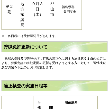
地
９月３
郡
第２
福島県郡山
方
日
山
合同庁舎
期
振
（木）
市
興
局
※ 各日程には受付締切日があります。
狩猟免許更新について
鳥獣の保護及び管理並びに狩猟の適正化に関する法律第５１条の規定に
より、狩猟免許の有効期間の更新を受けようとする方に対して、適性検査
及び講習を下記のとおり実施します。
適正検査の実施日程等
開催場所
主
催
開