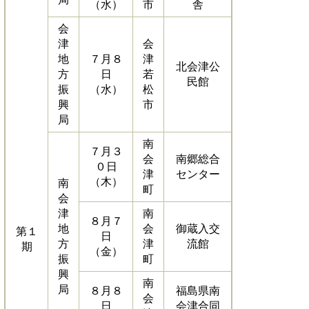
（水）
市
舎
会
津
会
地
７月８
津
北会津公
方
日
若
民館
振
（水）
松
興
市
局
南
７月３
会
南郷総合
０日
津
センター
（木）
南
町
会
津
南
８月７
地
会
御蔵入交
第１
日
方
津
流館
期
（金）
振
町
興
南
局
８月８
福島県南
会
日
会津合同