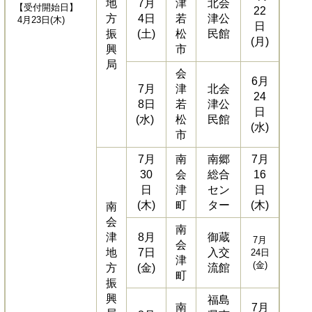
地
7月
津
北会
【受付開始日】
22
方
4日
若
津公
4月23日(木)
日
振
(土)
松
民館
(月)
興
市
局
会
6月
7月
津
北会
24
8日
若
津公
日
(水)
松
民館
(水)
市
7月
南
南郷
7月
30
会
総合
16
日
津
セン
日
(木)
町
ター
(木)
南
会
南
津
8月
御蔵
7月
会
地
7日
入交
24日
津
(金)
方
(金)
流館
町
振
興
福島
南
7月