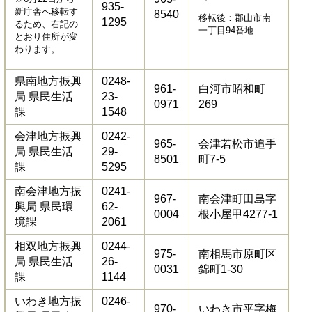
935-
新庁舎へ移転す
8540
移転後：郡山市南
1295
るため、右記の
一丁目94番地
とおり住所が変
わります。
県南地方振興
0248-
961-
白河市昭和町
局 県民生活
23-
0971
269
課
1548
会津地方振興
0242-
965-
会津若松市追手
局 県民生活
29-
8501
町7-5
課
5295
南会津地方振
0241-
967-
南会津町田島字
興局 県民環
62-
0004
根小屋甲4277-1
境課
2061
相双地方振興
0244-
975-
南相馬市原町区
局 県民生活
26-
0031
錦町1-30
課
1144
いわき地方振
0246-
970-
いわき市平字梅