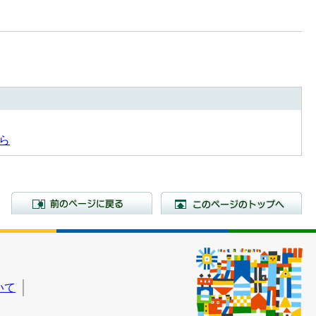
ら
前のページに戻る
こ
いて