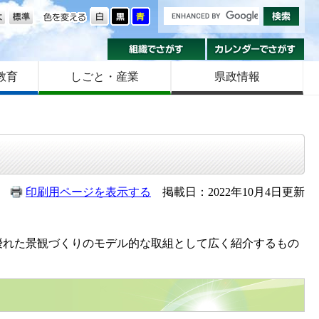
の大きさ
色を変える
組織でさがす
カ
教育
しごと・産業
県政情報
印刷用ページを表示する
掲載日：2022年10月4日更新
優れた景観づくりのモデル的な取組として広く紹介するもの