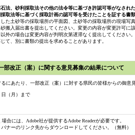
採石法、砂利採取法その他の法令等に基づき許認可等がなされ
利採取法等に基づく採取計画の認可等を受けたことを証する書
にした土砂等の採取場所の平面図、土砂等の採取場所の現場写
土砂搬入届出書を提出してください。変更の内容が変更許可に
ら以外の場合は変更内容が判明次第遅滞なく提出してください
応じて、別に書類の提出を求めることがあります。
一部改正（案）に関する意見募集の結果について
するにあたり、一部改正（案）に対する県民の皆様からの御意
２日（月）まで
には、Adobe社が提供するAdobe Readerが必要です。
ない方は、バナーのリンク先からダウンロードしてください。（無料）