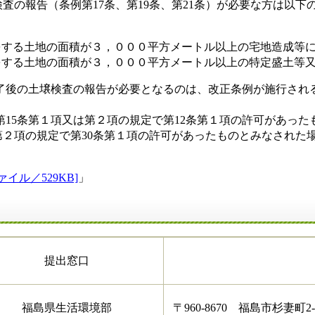
検査の報告（条例第17条、第19条、第21条）が必要な方は以下
をする土地の面積が３，０００平方メートル以上の宅地造成等
をする土地の面積が３，０００平方メートル以上の特定盛土等
完了後の土壌検査の報告が必要となるのは、改正条例が施行され
法第15条第１項又は第２項の規定で第12条第１項の許可があっ
第２項の規定で第30条第１項の許可があったものとみなされた
イル／529KB]
」
提出窓口
福島県生活環境部
〒960-8670 福島市杉妻町2-