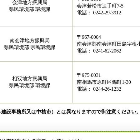
会津地方振興局
会津若松市追手町7-5
県民環境部 環境課
電話： 0242-29-3912
〒967-0004
南会津地方振興局
南会津郡南会津町田島字根小屋
県民環境部 県民環境課
電話： 0241-62-2062
〒975-0031
相双地方振興局
南相馬市原町区錦町1-30
県民環境部 環境課
電話： 0244-26-1232
各建設事務所又は中核市）とは異なりますので御注意ください