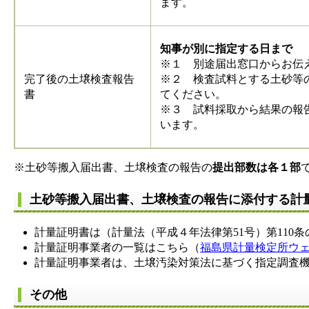
ます。
知事が別に指定する日まで
※１ 別途届出窓口からお
完了後の土壌検査報告
※２ 検査試料とする土砂等
書
てください。
※３ 試料採取から結果の報
います。
※土砂等搬入届出書、土壌検査の報告の
提出部数は各１部
土砂等搬入届出書、土壌検査の報告に添付する計
計量証明書は（計量法（平成４年法律第51号）第11
計量証明事業者の一覧はこちら（
福島県計量検定所ウ
計量証明事業者は、土壌汚染対策法に基づく指定調査
その他