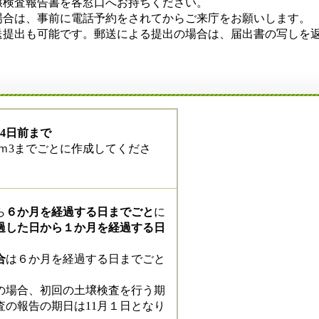
検査報告書を各窓口へお持ちください。
合は、事前に電話予約をされてからご来庁をお願いします。
提出も可能です。郵送による提出の場合は、届出書の写しを返
4日前まで
0ｍ3までごとに作成してくださ
ら
６か月を経過する日までごと
に
過した日から１か月を経過する日
合
は６か月を経過する日までごと
の場合、初回の土壌検査を行う期
査の報告の期日は11月１日となり