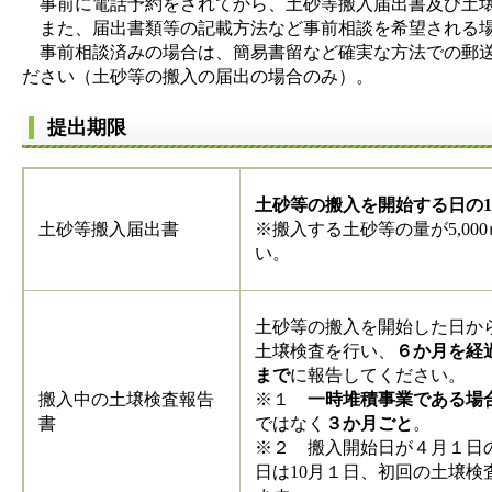
事前に電話予約をされてから、土砂等搬入届出書及び土壌
また、届出書類等の記載方法など事前相談を希望される場
事前相談済みの場合は、簡易書留など確実な方法での郵送
ださい（土砂等の搬入の届出の場合のみ）。
提出期限
土砂等の搬入を開始する日の1
土砂等搬入届出書
※搬入する土砂等の量が5,00
い。
土砂等の搬入を開始した日か
土壌検査を行い、
６か月を経
まで
に報告してください。
搬入中の土壌検査報告
※１
一時堆積事業である場
書
ではなく
３か月ごと
。
※２ 搬入開始日が４月１日
日は10月１日、初回の土壌検