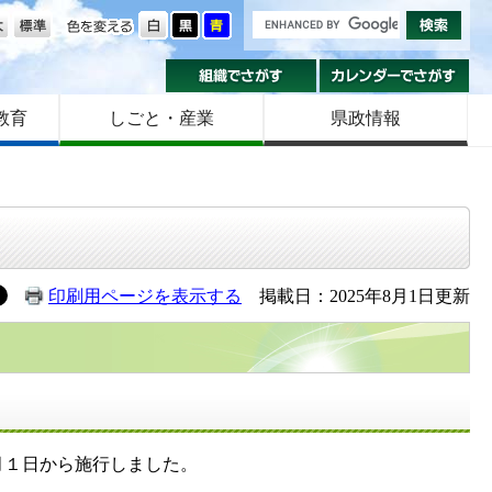
の大きさ
色を変える
組織でさがす
カ
教育
しごと・産業
県政情報
印刷用ページを表示する
掲載日：2025年8月1日更新
月１日から施行しました。