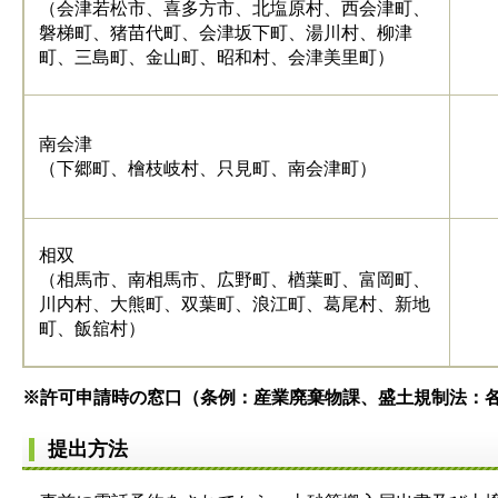
（会津若松市、喜多方市、北塩原村、西会津町、
磐梯町、猪苗代町、会津坂下町、湯川村、柳津
町、三島町、金山町、昭和村、会津美里町）
南会津
（下郷町、檜枝岐村、只見町、南会津町）
相双
（相馬市、南相馬市、広野町、楢葉町、富岡町、
川内村、大熊町、双葉町、浪江町、葛尾村、新地
町、飯舘村）
※許可申請時の窓口（条例：産業廃棄物課、盛土規制法：
提出方法