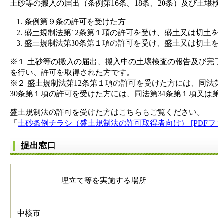
土砂等の搬入の届出（条例第16条、18条、20条）及び土壌
条例第９条の許可を受けた方
盛土規制法第12条第１項の許可を受け、盛土又は切土
盛土規制法第30条第１項の許可を受け、盛土又は切土
※１ 土砂等の搬入の届出、搬入中の土壌検査の報告及び
を行い、許可を取得された方です。
※２ 盛土規制法第12条第１項の許可を受けた方には、同
30条第１項の許可を受けた方には、同法第34条第１項又は
盛土規制法の許可を受けた方はこちらもご覧ください。
「
土砂条例チラシ（盛土規制法の許可取得者向け） [PDFファ
​​提出窓口
埋立て等を実施する場所
中核市