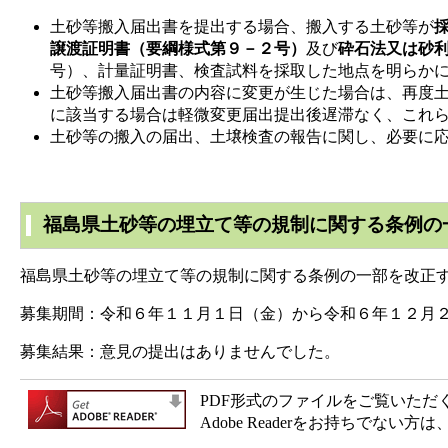
土砂等搬入届出書を提出する場合、搬入する土砂等が
譲渡証明書（要綱様式第９－２号）
及び
砕石法又は砂
号）、計量証明書、検査試料を採取した地点を明らか
土砂等搬入届出書の内容に変更が生じた場合は、再度
に該当する場合は軽微変更届出提出後遅滞なく、これ
土砂等の搬入の届出、土壌検査の報告に関し、必要に
福島県土砂等の埋立て等の規制に関する条例の
福島県土砂等の埋立て等の規制に関する条例の一部を改正
募集期間：令和６年１１月１日（金）から令和６年１２月
募集結果：意見の提出はありませんでした。
PDF形式のファイルをご覧いただく場合
Adobe Readerをお持ちで