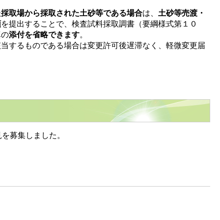
た採取場から採取された土砂等である場合
は、
土砂等売渡・
類
を提出することで、検査試料採取調書（要綱様式第１０
真の
添付を省略できます
。
該当するものである場合は変更許可後遅滞なく、軽微変更届
。
見を募集しました。