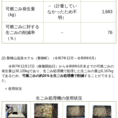
－（計量してい
可燃ごみ発生量
なかったため不
1,683
（kg）
明）
可燃ごみに対する
生ごみの削減率
－
76
（％）
(2) 磐梯山温泉ホテル（磐梯町）（令和7年12月～令和8年6月）
令和7年12月17日（稼働開始日）から令和8年6月末までの可燃ごみの
発生量は30,120kgであり、生ごみ処理機で処理した生ごみの量は6,167kg
であるため、
可燃ごみの約20％を生ごみ処理機で削減
することができまし
た。
○ 使用状況
生ごみ処理機の使用状況