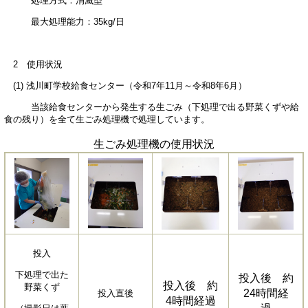
処理方式：消滅型
最大処理能力：35kg/日
2 使用状況
(1) 浅川町学校給食センター（令和7年11月～令和8年6月）
当該給食センターから発生する生ごみ（下処理で出る野菜くずや給
食の残り）を全て生ごみ処理機で処理しています。
生ごみ処理機の使用状況
投入
下処理で出た
投入後 約
投入後 約
野菜くず
24時間経
投入直後
4時間経過