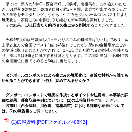
県では、県内の3市町（西会津町、川俣町、南相馬市）に御協力いただ
き、81世帯を対象に、参加者自身が約2ヶ月間、家庭で排出する燃えるご
みの量等をモニタリングしながら、生ごみをダンボールコンポストにより
堆肥化し、家庭ごみの削減に取り組むモデル事業を実施しました。
その結果、
1人1日当たり約75ｇの生ごみを削減
することができました！
令和4年度の福島県民1人1日当たりのごみの排出量は1,021ｇであり、富
山県と並んで全国ワースト1位（46位）でしたが、県内の全世帯が生ごみ
の削減に取り組むことができれば、1人1日当たり約75ｇの削減が可能とな
り、排出量は946ｇに減少する計算となります。この排出量は、令和4年度
の全国順位に当てはめると34位に当たります。
ダンボールコンポストによる生ごみの堆肥化は、身近な材料から誰でも
始めることができます！ぜひ、始めてみませんか？
ダンボールコンポストで堆肥を作成するポイントや注意点、本事業の詳
細な結果、優良取組事例については、(1)の広報資料
をご覧ください。
各市町（西会津町、川俣町、南相馬市）における詳細な結果について
は、(2)の報告書
をご覧ください。
(1)広報資料 [PDFファイル／486KB]