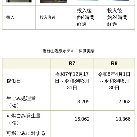
投入後
投入後
約4時間
約24時間
投入
投入直後
経過
経過
磐梯山温泉ホテル 稼働実績
R7
R8
令和7年12月17
令和8年4月1日
稼働日
日～令和8年3月
～令和8年6月
31日
30日
生ごみ処理量
3,205
2,962
（kg）
可燃ごみ発生量
16,062
18,366
（kg）
可燃ごみに対する