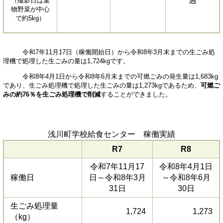
過
（撮影日は葉
物野菜が中心
で約5kg）
令和7年11月17日（稼働開始日）から令和8年3月末までの生ごみ処
理機で処理した生ごみの量は1,724kgです。
令和8年4月1日から令和8年6月末までの可燃ごみの発生量は1,683kg
であり、生ごみ処理機で処理した生ごみの量は1,273kgであるため、
可燃ご
みの約76％を生ごみ処理機で削減
することができました。
浅川町学校給食センター 稼働実績
R7
R8
令和7年11月17
令和8年4月1日
稼働日
日～令和8年3月
～令和8年6月
31日
30日
生ごみ処理量
1,724
1,273
（kg）