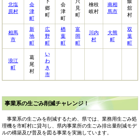
下
只
飯
北塩
会
会
檜枝
南相
郷
見
舘
原村
津
津
岐村
馬市
町
町
村
町
町
新
広
楢
富
双
相馬
川内
大熊
地
野
葉
岡
葉
市
村
町
町
町
町
町
町
い
葛
浪江
わ
尾
町
き
村
市
事業系の生ごみ削減チャレンジ！
事業系の生ごみを削減するため、県では、業務用生ごみ処
理機を市町村に貸与し、県内事業所の生ごみ排出量削減モデ
ルの構築及び普及を図る事業を実施しています。