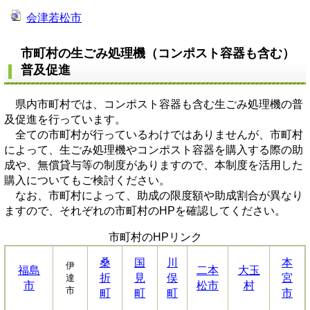
会津若松市
市町村の生ごみ処理機（コンポスト容器も含む）
普及促進
県内市町村では、コンポスト容器も含む生ごみ処理機の普
及促進を行っています。
全ての市町村が行っているわけではありませんが、市町村
によって、生ごみ処理機やコンポスト容器を購入する際の助
成や、無償貸与等の制度がありますので、本制度を活用した
購入についてもご検討ください。
なお、市町村によって、助成の限度額や助成割合が異なり
ますので、それぞれの市町村のHPを確認してください。
市町村のHPリンク
桑
国
川
本
伊
福島
二本
大玉
折
見
俣
宮
達
市
松市
村
市
町
町
町
市