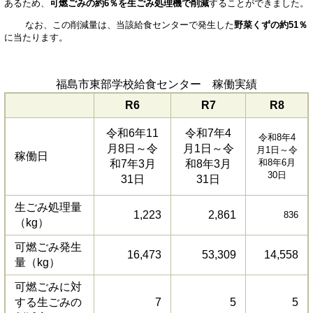
あるため、
可燃ごみの約6％を生ごみ処理機で削減
することができました。
なお、この削減量は、当該給食センターで発生した
野菜くずの約51％
に当たります。
福島市東部学校給食センター 稼働実績
R6
R7
R8
令和6年11
令和7年4
令和8年4
月8日～令
月1日～令
月1日～令
稼働日
和8年6月
和7年3月
和8年3月
30日
31日
31日
生ごみ処理量
1,223
2,861
836
（kg）
可燃ごみ発生
16,473
53,309
14,558
量（kg）
可燃ごみに対
する生ごみの
7
5
5