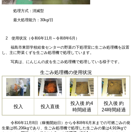
処理方式：消滅型
最大処理能力：30kg/日
2 使用状況（令和6年11月～令和8年6月）
福島市東部学校給食センターの野菜の下処理室に生ごみ処理機を設置
し、主に野菜くずを生ごみ処理機で処理しています。
写真は、にんじんの皮を生ごみ処理機で処理している様子です。
生ごみ処理機の使用状況
投入後 約4
投入後 約
投入
投入直後
時間経過
24時間経過
令和6年11月8日（稼働開始日）から令和8年6月末までの可燃ごみの発
生量は85,206kgであり、生ごみ処理機で処理した生ごみの量は4,919kgで