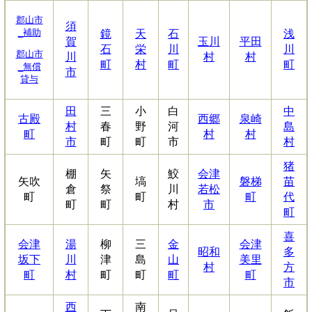
郡山市
須
_補助
鏡
天
石
浅
賀
玉川
平田
石
栄
川
川
郡山市
川
村
村
町
村
町
町
_無償
市
貸与
田
三
小
白
中
古殿
西郷
泉崎
村
春
野
河
島
町
村
村
市
町
町
市
村
猪
棚
矢
鮫
会津
矢吹
塙
磐梯
苗
倉
祭
川
若松
町
町
町
代
町
町
村
市
町
喜
会津
湯
柳
三
金
会津
昭和
多
坂下
川
津
島
山
美里
村
方
町
村
町
町
町
町
市
西
南