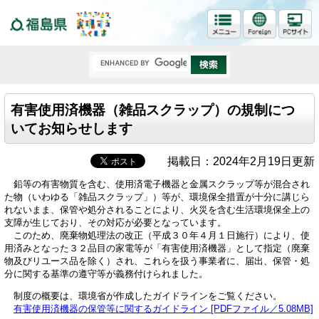
福島県
有害使用済機器（雑品スクラップ）の規制につ
いてお知らせします
掲載日：2024年2月19日更新
鉛等の有害物質を含む、使用済電子機器と金属スクラップ等が混合され
た物（いわゆる「雑品スクラップ」）等が、環境保全措置が十分に講じら
れないまま、保管や処分されることにより、火災を含む生活環境保全上の
支障が生じており、その対応が必要となっています。
このため、廃棄物処理法の改正（平成３０年４月１日施行）により、使
用済みとなった３２品目の家電等が「有害使用済機器」として指定（廃棄
物及びリユース品を除く）され、これらを扱う事業者に、届出、保管・処
分に関する基準の遵守等が義務付けられました。
制度の概要は、環境省が作成したガイドラインをご覧ください。
有害使用済機器の保管等に関するガイドライン [PDFファイル／5.08MB]