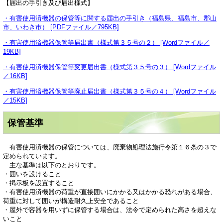
【届出の手引き及び届出様式】
・有害使用済機器の保管等に関する届出の手引き（福島県、福島市、郡山
市、いわき市） [PDFファイル／795KB]
・有害使用済機器保管等届出書（様式第３５号の２） [Wordファイル／
19KB]
・有害使用済機器保管等変更届出書（様式第３５号の３） [Wordファイル
／16KB]
・有害使用済機器保管等廃止届出書（様式第３５号の４） [Wordファイル
／15KB]
保管基準
有害使用済機器の保管については、廃棄物処理法施行令第１６条の３で
定められています。
主な基準は以下のとおりです。
・囲いを設けること
・掲示板を設置すること
・有害使用済機器の荷重が直接囲いにかかる又はかかる恐れがある場合、
荷重に対して囲いが構造耐久上安全であること
・屋外で容器を用いずに保管する場合は、法令で定められた高さを超えな
いこと