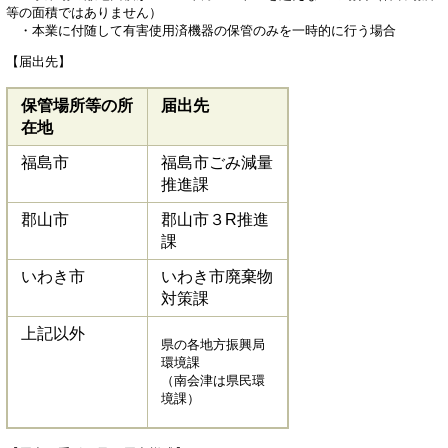
等の面積ではありません）
・本業に付随して有害使用済機器の保管のみを一時的に行う場合
【届出先】
保管場所等の所
届出先
在地
福島市
福島市ごみ減量
推進課
郡山市
郡山市３R推進
課
いわき市
いわき市廃棄物
対策課
上記以外
県の各地方振興局
環境課
（南会津は県民環
境課）