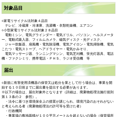
対象品目
○家電リサイクル法対象４品目
テレビ、冷蔵庫・冷凍庫、洗濯機・衣類乾燥機、エアコン
○小型家電リサイクル法対象２８品目
電動ミシン、電気グラインダー・電気ドリル、パソコン、ヘルスメータ
ー、電動式吸入器、フィルムカメラ、磁気ディスク・光ディスク、
ジャー炊飯器、扇風機・電気除湿機、電気アイロン・電気掃除機、電気
こたつ・電気ストーブ、ヘアドライヤー・電気かみそり、
電気マッサージ器、ランニングマシン、電気芝刈機、蛍光灯器具、電話
機・ファクシミリ、携帯電話・ＰＨＳ、ラジオ受信機 等
届出
○新規に有害使用済機器の保管又は処分を業として行う場合は、事業を開
始する１０日前までに届出書を提出する必要があります。
※以下の場合は、届出対象外となります（詳細は、廃棄物処理法施行規則
第１３条の２ 参照）。
・法令に基づき環境保全上の措置が講じられ、環境汚染のおそれがない
と考えられる者（廃棄物処理法の許可等を受けた者）
・行政機関
・事業場の敷地面積が１００平方メートルを超えないの場合（保管場所