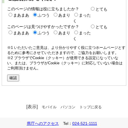
このページの情報は役に立ちましたか？
とても
まあまあ
ふつう
あまり
まった
く
このページは見つけやすかったですか？
とても
まあまあ
ふつう
あまり
まった
く
※1 いただいたご意見は、より分かりやすく役に立つホームページとす
るために参考にさせていただきますので、ご協力をお願いします。
※2 ブラウザでCookie（クッキー）が使用できる設定になっていな
い、または、ブラウザがCookie（クッキー）に対応していない場合は
ご利用頂けません。
[表示]
モバイル
パソコン
トップに戻る
県庁へのアクセス
Tel：
024-521-1111