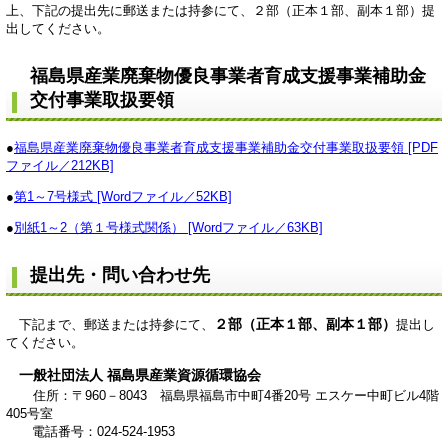
上、下記の提出先に郵送または持参にて、２部（正本１部、副本１部）提
出してください。
福島県産業廃棄物優良事業者育成支援事業補助金
交付事業取扱要領
●
福島県産業廃棄物優良事業者育成支援事業補助金交付事業取扱要領 [PDF
ファイル／212KB]
●
第1～7号様式 [Wordファイル／52KB]
●
別紙1～2（第１号様式関係） [Wordファイル／63KB]
提出先・問い合わせ先
２部（正本１部、副本１部）
下記まで、郵送または持参にて、
提出し
てください。
一般社団法人 福島県産業資源循環協会
住所：〒960－8043 福島県福島市中町4番20号 エスケー中町ビル4階
405号室
電話番号：024-524-1953