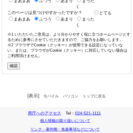
まあまあ
ふつう
あまり
まった
く
このページは見つけやすかったですか？
とても
まあまあ
ふつう
あまり
まった
く
※1 いただいたご意見は、より分かりやすく役に立つホームページとす
るために参考にさせていただきますので、ご協力をお願いします。
※2 ブラウザでCookie（クッキー）が使用できる設定になっていな
い、または、ブラウザがCookie（クッキー）に対応していない場合は
ご利用頂けません。
[表示]
モバイル
パソコン
トップに戻る
県庁へのアクセス
Tel：
024-521-1111
個人情報の取り扱いについて
リンク・著作権・免責事項などについて