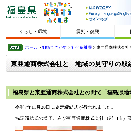
福島県
くらし・環境
震災・復興
ホーム
>
組織でさがす
>
社会福祉課
> 東亜通商株式会
東亜通商株式会社と「地域の見守りの取
福島県と東亜通商株式会社との間で「福島県地
令和7年11月20日に協定締結式が行われました。
協定締結式の様子。右が東亜通商株式会社（郡山市）高