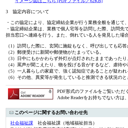
イメージ図はこちら [PDFファイル／62KB]
3 協定内容について
・この協定により、協定締結企業が行う業務全般を通じて
・協定締結企業は、業務で個人宅等を訪問した際、訪問先
担当窓口へ連絡を行う。また、倒れている人を発見した場
（1）訪問した際に、玄関に施錠もなく、呼び出しても応答
（2）郵便受けに新聞や郵便物がたまっている。
（3）日中にもかかわらず外灯が点灯されたままであった
（4）罵声が聞こえたり、物を投げる音がするなど、虐待や
（5）一人暮らしの家庭で、強く認知症であることが疑われ
（6）その他、異変等が発生していると推測できる状況のとき
PDF形式のファイルをご覧いただく場合
Adobe Readerをお持ちで
このページに関するお問い合わせ先
社会福祉課
社会福祉課（地域福祉担当）