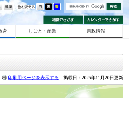
の大きさ
色を変える
組織でさがす
カ
教育
しごと・産業
県政情報
印刷用ページを表示する
掲載日：2025年11月20日更新