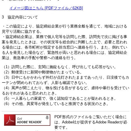
イメージ図はこちら [PDFファイル／62KB]
3 協定内容について
・この協定により、協定締結企業が行う業務全般を通じて、地域における
見守り活動に協力する。
・協定締結企業は、業務で個人宅等を訪問した際、訪問先で次に掲げる事
案を発見したときは、その状況等を総合的に判断した上で、必要と思われ
る場合には、各市町村が指定する担当窓口へ連絡を行う。また、倒れてい
る人を発見した場合など、緊急性が高いと思われる場合には、協定締結企
業は、救急車の手配や警察への連絡を行う。
（1）訪問した際に、玄関に施錠もなく、呼び出しても応答がない。
（2）郵便受けに新聞や郵便物がたまっている。
（3）日中にもかかわらず外灯が点灯されたままであったり、日没後でもカ
ーテンが閉められておらず、人影も確認できない。
（4）罵声が聞こえたり、物を投げる音がするなど、虐待や暴行を受けてい
るおそれがあると思われたとき。
（5）一人暮らしの家庭で、強く認知症であることが疑われるとき。
（6）その他、異変等が発生していると推測できる状況のとき。​
PDF形式のファイルをご覧いただく場合に
は、Adobe社が提供するAdobe Readerが必
要です。