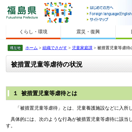
福島県
くらし・環境
震災・復興
ホーム
>
組織でさがす
>
児童家庭課
> 被措置児童等虐待
被措置児童等虐待の状況
１ 被措置児童等虐待とは
「被措置児童等虐待」とは、児童養護施設などに入所して
具体的には、次のような行為が被措置児童等虐待に該当