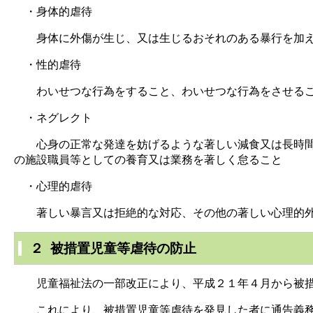
・身体的虐待
身体に外傷が生じ、又は生じるおそれのある暴行を加
・性的虐待
わいせつな行為をすること、わいせつな行為をさせる
・ネグレクト
心身の正常な発達を妨げるような著しい減食又は長時間の
の施設職員等としての養育又は業務を著しく怠ること
・心理的虐待
著しい暴言又は拒絶的な対応、その他の著しい心理的外
２ 被措置児童等虐待の防止
児童福祉法の一部改正により、平成２１年４月から被措
これにより、被措置児童等虐待を発見した者に通告義務が