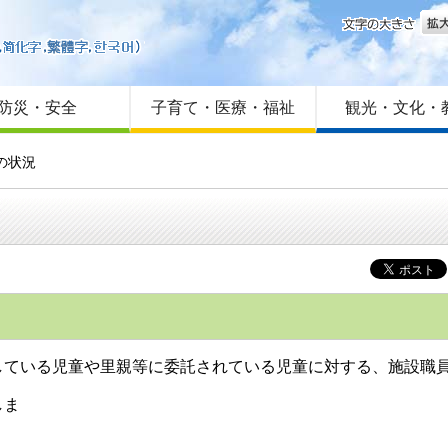
文字
はじめての方へ
Foreign language
サイトマップ
防災・安全
子育て・医療・福祉
観光・文化・
の状況
いる児童や里親等に委託されている児童に対する、施設職員
しま
す