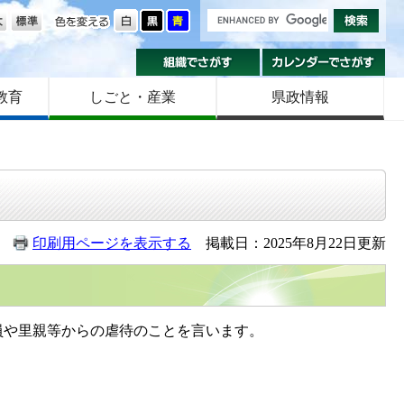
の大きさ
色を変える
組織でさがす
カ
教育
しごと・産業
県政情報
印刷用ページを表示する
掲載日：2025年8月22日更新
や里親等からの虐待のことを言います。
。