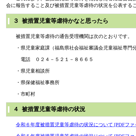
会に報告すること及び被措置児童等虐待の状況を公表する
３ 被措置児童等虐待かなと思ったら
被措置児童等虐待の通告受理機関は次のとおりです。
・県児童家庭課（福島県社会福祉審議会児童福祉専門分
電話 ０２４－５２１－８６６５
・県児童相談所
・県保健福祉事務所
・市町村
４ 被措置児童等虐待の状況
令和６年度被措置児童等虐待の状況について [PDFファイル