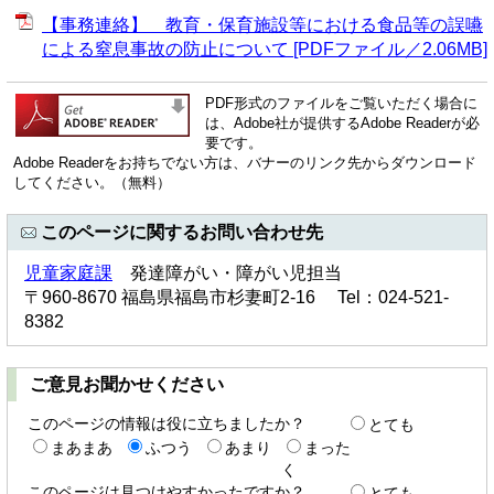
【事務連絡】 教育・保育施設等における食品等の誤嚥
による窒息事故の防止について [PDFファイル／2.06MB]
PDF形式のファイルをご覧いただく場合に
は、Adobe社が提供するAdobe Readerが必
要です。
Adobe Readerをお持ちでない方は、バナーのリンク先からダウンロード
してください。（無料）
このページに関するお問い合わせ先
児童家庭課
発達障がい・障がい児担当
〒960-8670 福島県福島市杉妻町2-16 Tel：024-521-
8382
ご意見お聞かせください
このページの情報は役に立ちましたか？
とても
まあまあ
ふつう
あまり
まった
く
このページは見つけやすかったですか？
とても