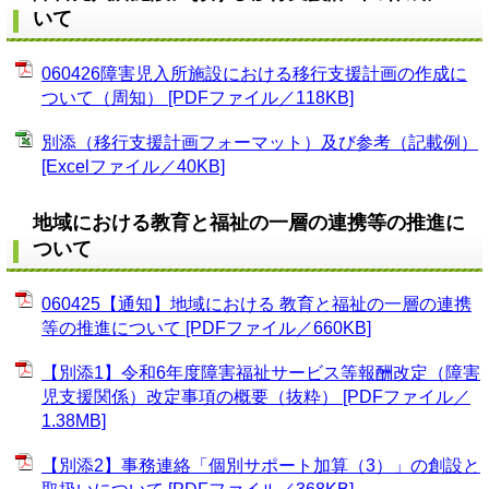
いて
060426障害児入所施設における移行支援計画の作成に
ついて（周知） [PDFファイル／118KB]
別添（移行支援計画フォーマット）及び参考（記載例）
[Excelファイル／40KB]
地域における教育と福祉の一層の連携等の推進に
ついて
060425【通知】地域における 教育と福祉の一層の連携
等の推進について [PDFファイル／660KB]
【別添1】令和6年度障害福祉サービス等報酬改定（障害
児支援関係）改定事項の概要（抜粋） [PDFファイル／
1.38MB]
【別添2】事務連絡「個別サポート加算（3）」の創設と