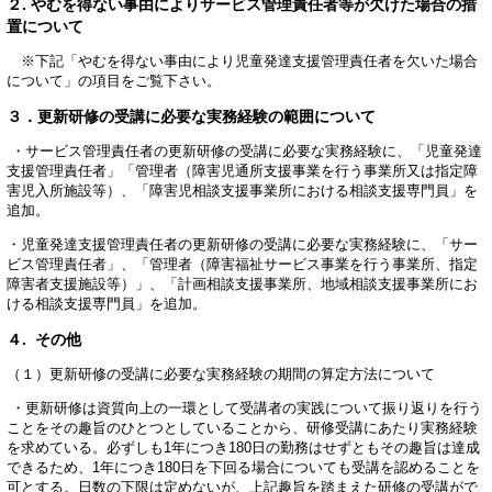
２. やむを得ない事由によりサービス管理責任者等が欠けた場合の措
置について
※下記「やむを得ない事由により児童発達支援管理責任者を欠いた場合
について」の項目をご覧下さい。
３．更新研修の受講に必要な実務経験の範囲について
・サービス管理責任者の更新研修の受講に必要な実務経験に、「児童発達
支援管理責任者」「管理者（障害児通所支援事業を行う事業所又は指定障
害児入所施設等）、「障害児相談支援事業所における相談支援専門員」を
追加。
・児童発達支援管理責任者の更新研修の受講に必要な実務経験に、「サー
ビス管理責任者」、「管理者（障害福祉サービス事業を行う事業所、指定
障害者支援施設等）」、「計画相談支援事業所、地域相談支援事業所にお
ける相談支援専門員」を追加。
４. その他
（１）更新研修の受講に必要な実務経験の期間の算定方法について
・更新研修は資質向上の一環として受講者の実践について振り返りを行う
ことをその趣旨のひとつとしていることから、研修受講にあたり実務経験
を求めている。必ずしも1年につき180日の勤務はせずともその趣旨は達成
できるため、1年につき180日を下回る場合についても受講を認めることを
可とする。日数の下限は定めないが、上記趣旨を踏まえた研修の受講がで