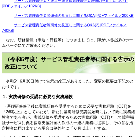
サービス管理責任者・児童発達支援管理責任者研修の見直しについて
[PDFファイル／102KB]
サービス管理責任者等研修の見直しに関するQ&A [PDFファイル／200KB]
サービス管理責任者等研修の見直しに関するQ&A(2) [PDFファイル／
740KB]
なお、研修情報（申込・日程等）につきましては、障がい福祉課のホー
ムページにてご確認ください。
（令和5年度）サービス管理責任者等に関する告示の
改正について
令和5年6月30日付けで告示の改正がありました。変更の概要は下記のと
おりです。
１. 実践研修の受講に必要な実務経験
・基礎研修修了後に実践研修を受講するために必要な実務経験（OJT)を
「2年以上」としていたが、新たに基礎研修受講開始時において既に実務経
験者である者が、実践研修を受講するための実務経験（OJT)として障害福
祉サービスに係る個別支援計画の作成の一連の業務に従事し、その旨を指
定権者に届け出ている場合は例外的に「６月以上」とする。