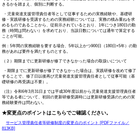
きるかを踏まえ、個別に判断する。
・児童発達支援管理責任者等として従事するための実務経験や、基礎研
修・実践研修を受講するための実務経験については、実務の積み重ねを求
めるものであることから、従前示されているとおり、1年につき180日の勤
務（時間は問わない）を求めており、当該日数については通年で算定する
ことが可能。
例：5年間の実務経験を要する場合、5年以上かつ900日（180日×5年）の勤
務があれば要件を満たすものとする。
（２）期限までに更新研修が修了できなかった場合の取扱いについて
・期限までに更新研修が修了できなかった場合は、実践研修を改めて修了
することで、修了日以後再び児童発達支援管理責任者として従事可能（基
礎研修の再受講は不要）。
（注）令和6年3月31日までは平成30年度以前から児童発達支援管理責任者
等である者について、初回の更新研修受講時には更新研修受講のための実
務経験要件は問わない。
★変更点のポイントはこちらでご確認ください。
サービス管理責任者等研修制度の変更点のポイント [PDFファイル／
813KB]