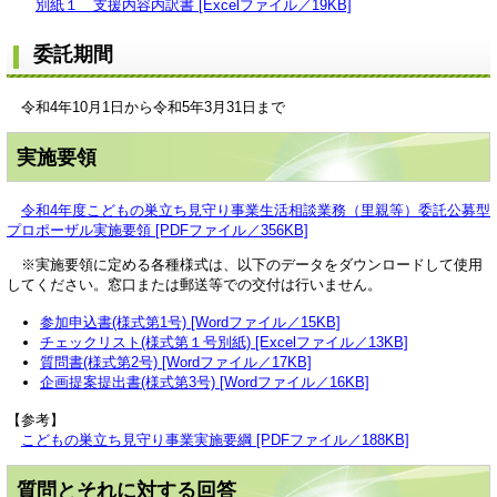
別紙１ 支援内容内訳書 [Excelファイル／19KB]
委託期間
令和4年10月1日から令和5年3月31日まで
実施要領
令和4年度こどもの巣立ち見守り事業生活相談業務（里親等）委託公募型
プロポーザル実施要領 [PDFファイル／356KB]
※実施要領に定める各種様式は、以下のデータをダウンロードして使用
してください。窓口または郵送等での交付は行いません。
参加申込書(様式第1号) [Wordファイル／15KB]
チェックリスト(様式第１号別紙) [Excelファイル／13KB]
質問書(様式第2号) [Wordファイル／17KB]
企画提案提出書(様式第3号) [Wordファイル／16KB]
【参考】
こどもの巣立ち見守り事業実施要綱 [PDFファイル／188KB]
質問とそれに対する回答