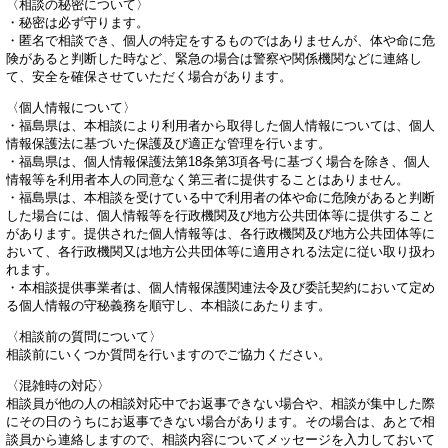
〈相談の秘密について〉
・秘密は必ず守ります。
・匿名で相談でき、個人の特定をするものではありませんが、体や命に危
険があると判断した時など、緊急の場合は警察や関係機関などに連絡し
て、安全を確保させていただく場合があります。
〈個人情報について〉
・福島県は、本相談により利用者から取得した個人情報については、個人
情報保護法に基づいた保護及び適正な管理を行います。
・福島県は、個人情報保護法第18条第3項各号に基づく場合を除き、個人
情報等を利用者本人の同意なく第三者に提供することはありません。
・福島県は、本相談を受けている中で利用者の体や命に危険があると判断
した場合には、個人情報等を行政機関及び地方公共団体等に提供すること
があります。提供された個人情報等は、各行政機関及び地方公共団体等に
おいて、各行政機関又は地方公共団体等に適用される法定に従い取り扱わ
れます。
・本相談提供事業者は、個人情報保護関連法令及び委託契約において定め
る個人情報の守秘義務を順守し、本相談にあたります。
〈相談前の質問について〉
相談前にいくつか質問を行いますのでご協力ください。
〈混雑時の対応〉
相談員が他の人の相談対応中でお返事できない場合や、相談が集中した際
にその日のうちにお返事できない場合があります。その場合は、あとで相
談員から連絡しますので、相談内容についてメッセージを入力しておいて