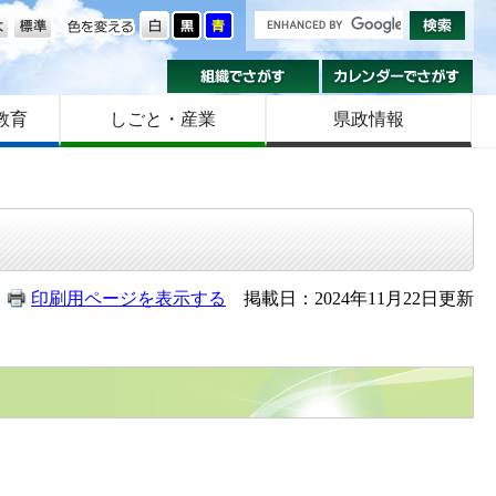
の大きさ
色を変える
組織でさがす
カ
教育
しごと・産業
県政情報
印刷用ページを表示する
掲載日：2024年11月22日更新