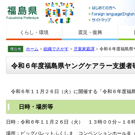
福島県
くらし・環境
震災・復興
ホーム
>
組織でさがす
>
児童家庭課
> 令和６年度福島
令和６年度福島県ヤングケアラー支援者
令和６年１１月２６日（火）に開催する「令和６年度福島
日時・場所等
日時：令和６年１１月２６日（火） １３時００分～１６
場所：ビッグパレットふくしま コンベンションホールＢ（