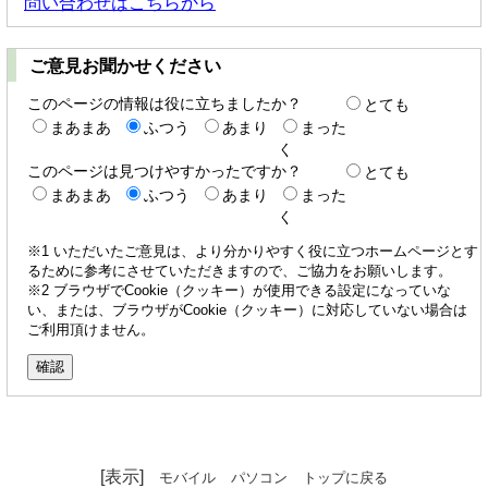
問い合わせはこちらから
ご意見お聞かせください
このページの情報は役に立ちましたか？
とても
まあまあ
ふつう
あまり
まった
く
このページは見つけやすかったですか？
とても
まあまあ
ふつう
あまり
まった
く
※1 いただいたご意見は、より分かりやすく役に立つホームページとす
るために参考にさせていただきますので、ご協力をお願いします。
※2 ブラウザでCookie（クッキー）が使用できる設定になっていな
い、または、ブラウザがCookie（クッキー）に対応していない場合は
ご利用頂けません。
[表示]
モバイル
パソコン
トップに戻る