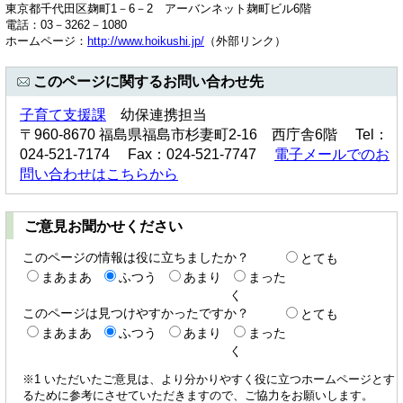
東京都千代田区麹町1－6－2 アーバンネット麹町ビル6階
電話：03－3262－1080
ホームページ：
http://www.hoikushi.jp/
（外部リンク）
このページに関するお問い合わせ先
子育て支援課
幼保連携担当
〒960-8670 福島県福島市杉妻町2-16 西庁舎6階 Tel：
024-521-7174 Fax：024-521-7747
電子メールでのお
問い合わせはこちらから
ご意見お聞かせください
このページの情報は役に立ちましたか？
とても
まあまあ
ふつう
あまり
まった
く
このページは見つけやすかったですか？
とても
まあまあ
ふつう
あまり
まった
く
※1 いただいたご意見は、より分かりやすく役に立つホームページとす
るために参考にさせていただきますので、ご協力をお願いします。