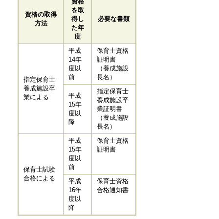
資格
を取
資格の取得
得し
必要な書類
方法
た年
度
平成
保育士資格
14年
証明書
度以
（養成施設
前
長名）
指定保育士
養成施設卒
指定保育士
平成
業による
養成施設卒
15年
業証明書
度以
（養成施設
降
長名）
平成
保育士資格
15年
証明書
度以
前
保育士試験
合格による
平成
保育士資格
16年
合格通知書
度以
降