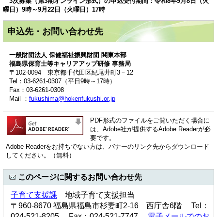
3次募集（第3期オンライン形式）の申込受付期間：令和8年9月8日（火
曜日）9時～9月22日（火曜日）17時
申込先・お問い合わせ先
一般財団法人 保健福祉振興財団 関東本部
福島県保育士等キャリアアップ研修 事務局
〒102-0094 東京都千代田区紀尾井町3－12
Tel：03-6261-0307（平日9時～17時）
Fax：03-6261-0308
Mail ：
fukushima@hokenfukushi.or.jp
PDF形式のファイルをご覧いただく場合に
は、Adobe社が提供するAdobe Readerが必
要です。
Adobe Readerをお持ちでない方は、バナーのリンク先からダウンロード
してください。（無料）
このページに関するお問い合わせ先
子育て支援課
地域子育て支援担当
〒960-8670 福島県福島市杉妻町2-16 西庁舎6階 Tel：
024-521-8205 Fax：024-521-7747
電子メールでのお