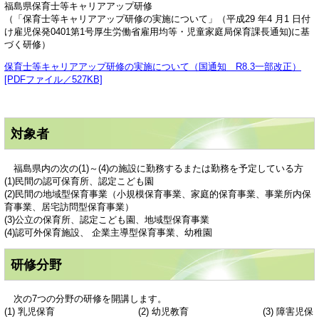
福島県保育士等キャリアアップ研修
（「保育士等キャリアアップ研修の実施について」（平成29 年4 月1 日付
け雇児保発0401第1号厚生労働省雇用均等・児童家庭局保育課長通知)に基
づく研修）
保育士等キャリアアップ研修の実施について（国通知 R8.3一部改正）
[PDFファイル／527KB]
対象者
福島県内の次の(1)～(4)の施設に勤務するまたは勤務を予定している方
(1)民間の認可保育所、認定こども園
(2)民間の地域型保育事業（小規模保育事業、家庭的保育事業、事業所内保
育事業、居宅訪問型保育事業）
(3)公立の保育所、認定こども園、地域型保育事業
(4)認可外保育施設、 企業主導型保育事業、幼稚園
研修分野
次の7つの分野の研修を開講します。
(1) 乳児保育 (2) 幼児教育 (3) 障害児保