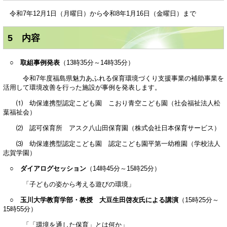
令和7年12月1日（月曜日）から令和8年1月16日（金曜日）まで
5 内容
○ 取組事例発表
（13時35分～14時35分）
令和7年度福島県魅力あふれる保育環境づくり支援事業の補助事業を
活用して環境改善を行った施設が事例を発表します。
⑴ 幼保連携型認定こども園 こおり青空こども園（社会福祉法人松
葉福祉会）
⑵ 認可保育所 アスク八山田保育園（株式会社日本保育サービス）
⑶ 幼保連携型認定こども園 認定こども園平第一幼稚園（学校法人
志賀学園）
○ ダイアログセッション
（14時45分～15時25分）
「子どもの姿から考える遊びの環境」
○ 玉川大学教育学部・教授 大豆生田啓友氏による講演
（15時25分～
15時55分）
「「環境を通した保育」とは何か」