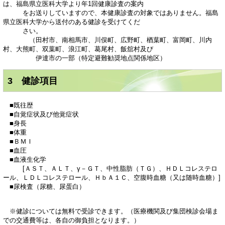
は、福島県立医科大学より年1回健康診査の案内
をお送りしていますので、本健康診査の対象ではありません。福島
県立医科大学から送付のある健診を受けてくだ
さい。
（田村市、南相馬市、川俣町、広野町、楢葉町、富岡町、川内
村、大熊町、双葉町、浪江町、葛尾村、飯舘村及び
伊達市の一部（特定避難勧奨地点関係地区）
3 健診項目
■既往歴
■自覚症状及び他覚症状
■身長
■体重
■ＢＭＩ
■血圧
■血液生化学
[ＡＳＴ、ＡＬＴ、γ－ＧＴ、中性脂肪（ＴＧ）、ＨＤＬコレステロ
ール、ＬＤＬコレステロール、ＨｂＡ１Ｃ、空腹時血糖（又は随時血糖）]
■尿検査（尿糖、尿蛋白）
※健診については無料で受診できます。（医療機関及び集団検診会場ま
での交通費等は、各自の御負担となります。）