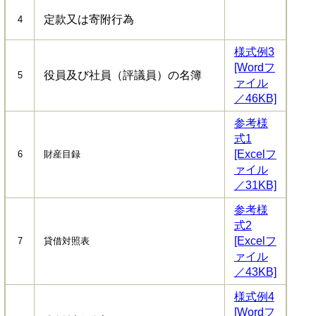
定款又は寄附行為
4
様式例3
[Wordフ
役員及び社員（評議員）の名簿
5
ァイル
／46KB]
参考様
式1
[Excelフ
6
財産目録
ァイル
／31KB]
参考様
式2
[Excelフ
7
貸借対照表
ァイル
／43KB]
様式例4
[Wordフ