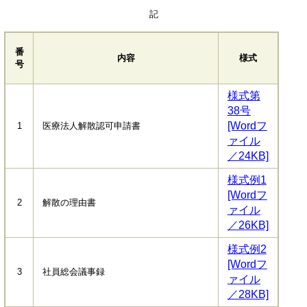
記
番
内容
様式
号
様式第
38号
[Wordフ
1
医療法人解散認可申請書
ァイル
／24KB]
様式例1
[Wordフ
2
解散の理由書
ァイル
／26KB]
様式例2
[Wordフ
3
社員総会議事録
ァイル
／28KB]