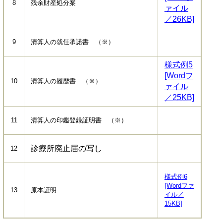
8
残余財産処分案
ァイル
／26KB]
9
清算人の就任承諾書 （※）
様式例5
[Wordフ
10
清算人の履歴書 （※）
ァイル
／25KB]
11
清算人の印鑑登録証明書 （※）
診療所廃止届の写し
12
様式例6
[Wordファ
13
原本証明
イル／
15KB]