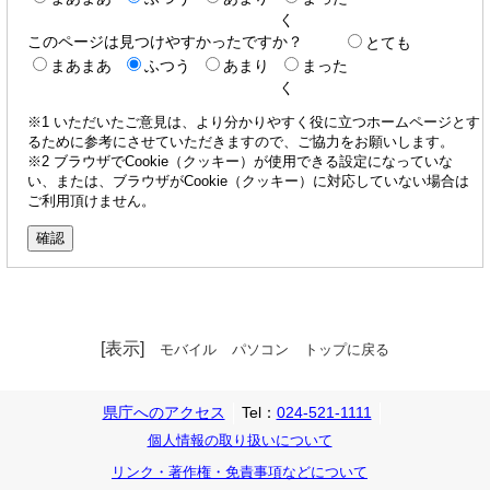
く
このページは見つけやすかったですか？
とても
まあまあ
ふつう
あまり
まった
く
※1 いただいたご意見は、より分かりやすく役に立つホームページとす
るために参考にさせていただきますので、ご協力をお願いします。
※2 ブラウザでCookie（クッキー）が使用できる設定になっていな
い、または、ブラウザがCookie（クッキー）に対応していない場合は
ご利用頂けません。
[表示]
モバイル
パソコン
トップに戻る
県庁へのアクセス
Tel：
024-521-1111
個人情報の取り扱いについて
リンク・著作権・免責事項などについて