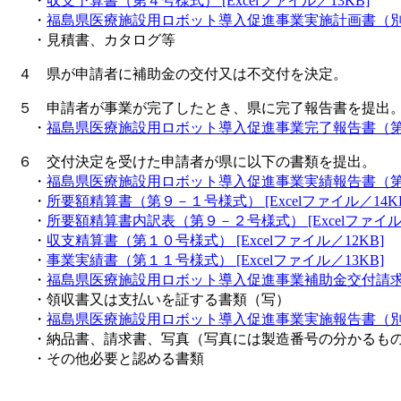
・
収支予算書（第４号様式） [Excelファイル／13KB]
・
福島県医療施設用ロボット導入促進事業実施計画書（別紙様
・見積書、カタログ等
４ 県が申請者に補助金の交付又は不交付を決定。
５ 申請者が事業が完了したとき、県に完了報告書を提出
・
福島県医療施設用ロボット導入促進事業完了報告書（第７号様
６ 交付決定を受けた申請者が県に以下の書類を提出。
・
福島県医療施設用ロボット導入促進事業実績報告書（第８号様
・
所要額精算書（第９－１号様式） [Excelファイル／14K
・
所要額精算書内訳表（第９－２号様式） [Excelファイル／
・
収支精算書（第１０号様式） [Excelファイル／12KB]
・
事業実績書（第１１号様式） [Excelファイル／13KB]
・
福島県医療施設用ロボット導入促進事業補助金交付請求書（
・領収書又は支払いを証する書類（写）
・
福島県医療施設用ロボット導入促進事業実施報告書（別紙様
・納品書、請求書、写真（写真には製造番号の分かるも
・その他必要と認める書類