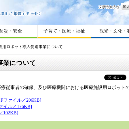
文字
はじめての方へ
Foreign language
サイトマップ
防災・安全
子育て・医療・福祉
観光・文化・
施設用ロボット導入促進事業について
事業について
医療従事者の確保、及び医療機関における医療施設用ロボット
ファイル／206KB]
イル／176KB]
02KB]