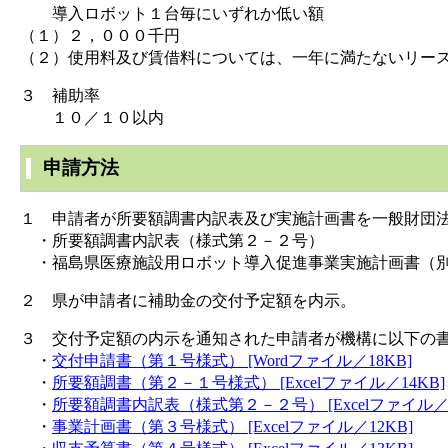
導入ロボット１台毎にいずれか低い額
（１）２，０００千円
（２）使用料及び賃借料については、一年に満たないリー
３ 補助率
１０／１０以内
申請方法
１ 申請者が所要額調書内訳表及び実施計画書を一般財団
・所要額調書内訳表（様式第２－２号）
・福島県医療施設用ロボット導入促進事業実施計画書（
２ 県が申請者に補助金の交付予定額を内示。
３ 交付予定額の内示を通知された申請者が機構に以下の
・
交付申請書（第１号様式） [Wordファイル／18KB]
・
所要額調書（第２－１号様式） [Excelファイル／14KB]
・
所要額調書内訳表（様式第２－２号） [Excelファイル／1
・
事業計画書（第３号様式） [Excelファイル／12KB]