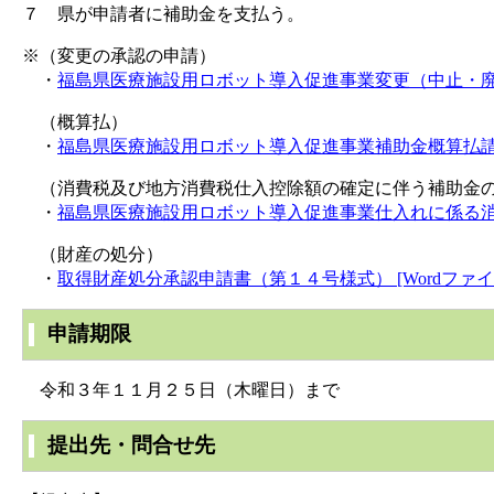
７ 県が申請者に補助金を支払う。
※（変更の承認の申請）
・
福島県医療施設用ロボット導入促進事業変更（中止・廃止）
（概算払）
・
福島県医療施設用ロボット導入促進事業補助金概算払請求書
（消費税及び地方消費税仕入控除額の確定に伴う補助金
・
福島県医療施設用ロボット導入促進事業仕入れに係る消費税
（財産の処分）
・
取得財産処分承認申請書（第１４号様式） [Wordファイル
申請期限
令和３年１１月２５日（木曜日）まで
提出先・問合せ先