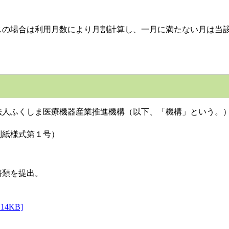
スの場合は利用月数により月割計算し、一月に満たない月は当
法人ふくしま医療機器産業推進機構（以下、「機構」という。
別紙様式第１号）
書類を提出。
4KB]