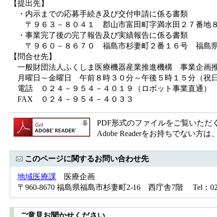
【提出先】
・内示までの応募手続き及び交付申請に係る書類
〒９６３－８０４１ 郡山市富田町字満水田２７番地８
・事業完了後の完了報告及び実績報告に係る書類
〒９６０－８６７０ 福島市杉妻町２番１６号 福島県
【問合せ先】
一般財団法人ふくしま医療機器産業推進機構 事業企画推
月曜日～金曜日 午前８時３０分～午後５時１５分（祝
電話 ０２４－９５４－４０１９（ロボット事業直通）
FAX ０２４－９５４－４０３３
PDF形式のファイルをご覧いただく場合
Adobe Readerをお持ちで
このページに関するお問い合わせ先
地域医療課
医療企画
〒960-8670 福島県福島市杉妻町2-16 西庁舎7階 Tel：024-5
ご意見お聞かせください