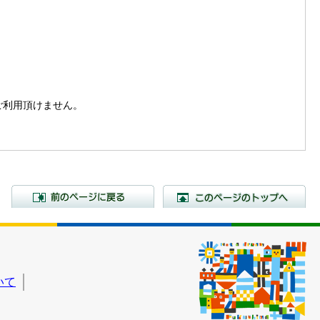
。
はご利用頂けません。
前のページに戻る
こ
いて