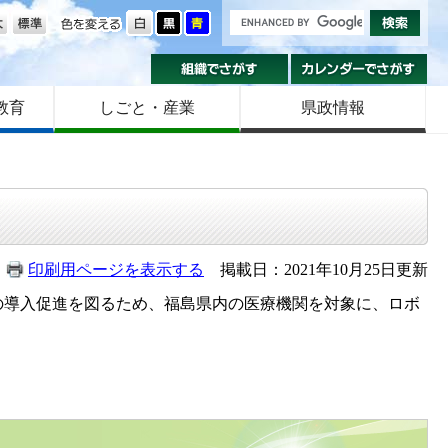
の大きさ
色を変える
組織でさがす
カ
教育
しごと・産業
県政情報
印刷用ページを表示する
掲載日：2021年10月25日更新
の導入促進を図るため、福島県内の医療機関を対象に、ロボ