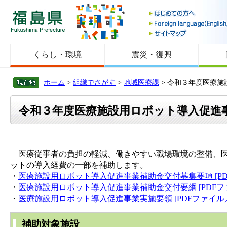
福島県
くらし・環境
震災・復興
ホーム
>
組織でさがす
>
地域医療課
> 令和３年度医療
令和３年度医療施設用ロボット導入促進
医療従事者の負担の軽減、働きやすい職場環境の整備、
ットの導入経費の一部を補助します。
・
医療施設用ロボット導入促進事業補助金交付募集要項 [PDF
・
医療施設用ロボット導入促進事業補助金交付要綱 [PDFファ
・
医療施設用ロボット導入促進事業実施要領 [PDFファイル／1
補助対象施設