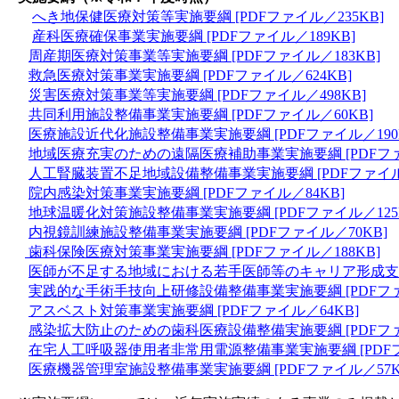
へき地保健医療対策等実施要綱 [PDFファイル／235KB]
産科医療確保事業実施要綱 [PDFファイル／189KB]
周産期医療対策事業等実施要綱 [PDFファイル／183KB]
救急医療対策事業実施要綱 [PDFファイル／624KB]
災害医療対策事業等実施要綱 [PDFファイル／498KB]
共同利用施設整備事業実施要綱 [PDFファイル／60KB]
医療施設近代化施設整備事業実施要綱 [PDFファイル／190
地域医療充実のための遠隔医療補助事業実施要綱 [PDFファイ
人工腎臓装置不足地域設備整備事業実施要綱 [PDFファイル／
院内感染対策事業実施要綱 [PDFファイル／84KB]
地球温暖化対策施設整備事業実施要綱 [PDFファイル／125
内視鏡訓練施設整備事業実施要綱 [PDFファイル／70KB]
歯科保険医療対策事業実施要綱 [PDFファイル／188KB]
医師が不足する地域における若手医師等のキャリア形成支援事業
実践的な手術手技向上研修設備整備事業実施要綱 [PDFファ
アスベスト対策事業実施要綱 [PDFファイル／64KB]
感染拡大防止のための歯科医療設備整備実施要綱 [PDFファ
在宅人工呼吸器使用者非常用電源整備事業実施要綱 [PDFフ
医療機器管理室施設整備事業実施要綱 [PDFファイル／57K