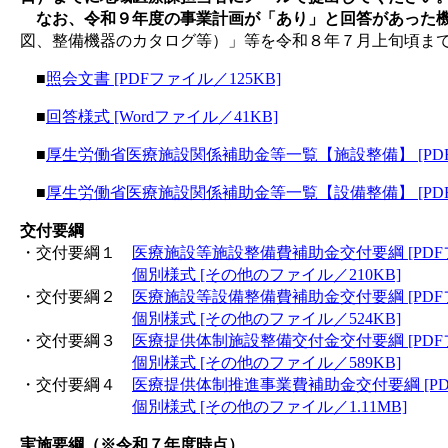
なお、令和９年度の事業計画が「あり」と回答があった機
図、整備機器のカタログ等）」等を令和８年７月上旬頃ま
■
照会文書 [PDFファイル／125KB]
■
回答様式 [Wordファイル／41KB]
■
厚生労働省医療施設関係補助金等一覧【施設整備】 [PDFフ
■
厚生労働省医療施設関係補助金等一覧【設備整備】 [PDFフ
交付要綱
・交付要綱１
医療施設等施設整備費補助金交付要綱 [PDFフ
個別様式 [その他のファイル／210KB]
・交付要綱２
医療施設等設備整備費補助金交付要綱 [PDFフ
個別様式 [その他のファイル／524KB]
・交付要綱３
医療提供体制施設整備交付金交付要綱 [PDFフ
個別様式 [その他のファイル／589KB]
・交付要綱４
医療提供体制推進事業費補助金交付要綱 [PDF
個別様式 [その他のファイル／1.11MB]
実施要綱（※令和７年度時点）