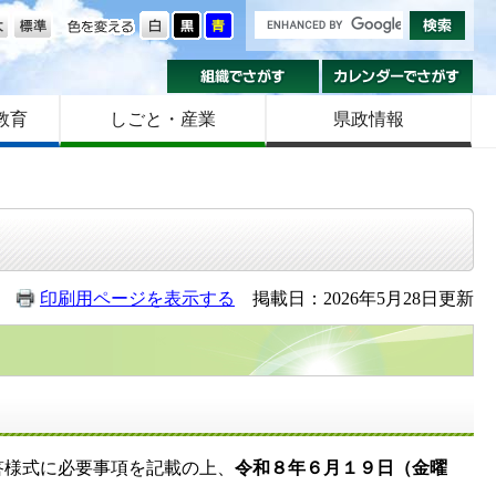
の大きさ
色を変える
組織でさがす
カ
教育
しごと・産業
県政情報
印刷用ページを表示する
掲載日：2026年5月28日更新
答様式に必要事項を記載の上、
令和８年６月１９日（金曜