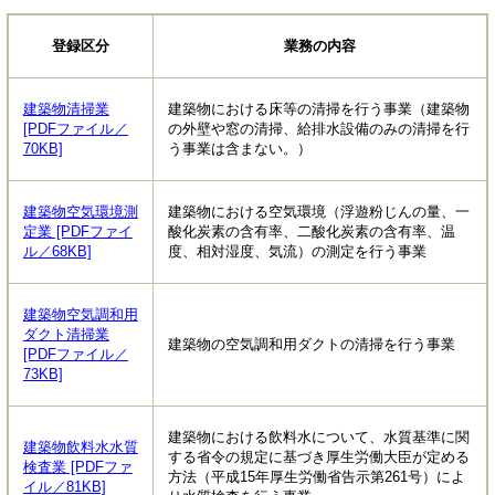
登録区分
業務の内容
建築物清掃業
建築物における床等の清掃を行う事業（建築物
[PDFファイル／
の外壁や窓の清掃、給排水設備のみの清掃を行
70KB]
う事業は含まない。）
建築物空気環境測
建築物における空気環境（浮遊粉じんの量、一
定業 [PDFファイ
酸化炭素の含有率、二酸化炭素の含有率、温
ル／68KB]
度、相対湿度、気流）の測定を行う事業
建築物空気調和用
ダクト清掃業
建築物の空気調和用ダクトの清掃を行う事業
[PDFファイル／
73KB]
建築物における飲料水について、水質基準に関
建築物飲料水水質
する省令の規定に基づき厚生労働大臣が定める
検査業 [PDFファ
方法（平成15年厚生労働省告示第261号）によ
イル／81KB]