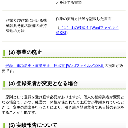
とを証する書類
作業の実施方法等を記載した書面
作業及び作業に用いる機
械器具そ他の設備の維持
（
（１）１の様式４ [Wordファイル／
管理の方法
41KB]
）
(3) 事業の廃止
登録 事項変更・事業廃止 届出書 [Wordファイル／32KB]
の提出が必
要です。
(4) 登録業者が変更となる場合
原則として登録を受け直す必要がありますが、個人の登録業者が変更と
なる場合で、かつ、経営の一体性が保たれたまま経営が承継されていると
きは、変更の届出を行うことにより、引き続き登録業者である旨の表示を
することが可能です。
(5) 実績報告について