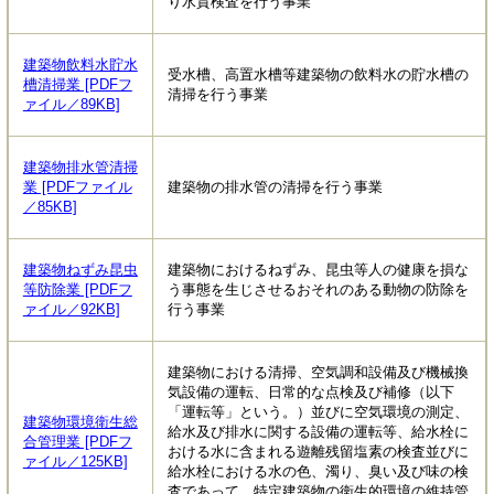
り水質検査を行う事業
建築物飲料水貯水
受水槽、高置水槽等建築物の飲料水の貯水槽の
槽清掃業 [PDFフ
清掃を行う事業
ァイル／89KB]
建築物排水管清掃
業 [PDFファイル
建築物の排水管の清掃を行う事業
／85KB]
建築物ねずみ昆虫
建築物におけるねずみ、昆虫等人の健康を損な
等防除業 [PDFフ
う事態を生じさせるおそれのある動物の防除を
ァイル／92KB]
行う事業
建築物における清掃、空気調和設備及び機械換
気設備の運転、日常的な点検及び補修（以下
「運転等」という。）並びに空気環境の測定、
建築物環境衛生総
給水及び排水に関する設備の運転等、給水栓に
合管理業 [PDFフ
おける水に含まれる遊離残留塩素の検査並びに
ァイル／125KB]
給水栓における水の色、濁り、臭い及び味の検
査であって、特定建築物の衛生的環境の維持管