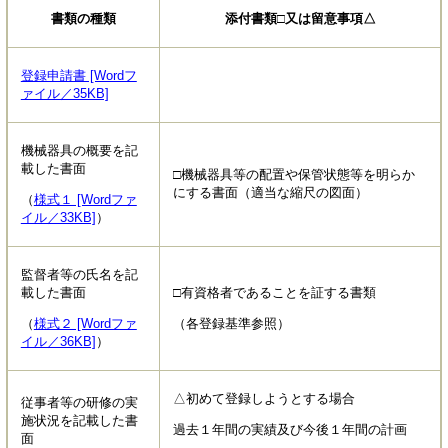
書類の種類
添付書類□又は留意事項△
登録申請書 [Wordフ
ァイル／35KB]
機械器具の概要を記
載した書面
□機械器具等の配置や保管状態等を明らか
にする書面（適当な縮尺の図面）
（
様式１ [Wordファ
イル／33KB]
）
監督者等の氏名を記
載した書面
□有資格者であることを証する書類
（
様式２ [Wordファ
（各登録基準参照）
イル／36KB]
）
△初めて登録しようとする場合
従事者等の研修の実
施状況を記載した書
過去１年間の実績及び今後１年間の計画
面