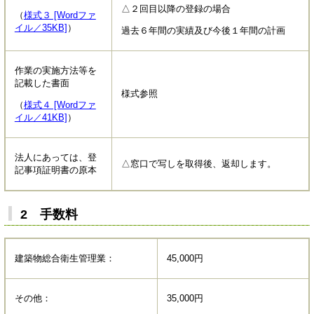
△２回目以降の登録の場合
（
様式３ [Wordファ
イル／35KB]
）
過去６年間の実績及び今後１年間の計画
作業の実施方法等を
記載した書面
様式参照
（
様式４ [Wordファ
イル／41KB]
）
法人にあっては、登
△窓口で写しを取得後、返却します。
記事項証明書の原本
2 手数料
建築物総合衛生管理業：
45,000円
その他：
35,000円