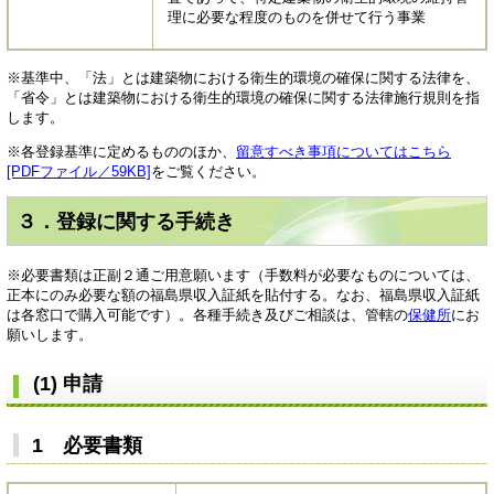
理に必要な程度のものを併せて行う事業
※基準中、「法」とは建築物における衛生的環境の確保に関する法律を、
「省令」とは建築物における衛生的環境の確保に関する法律施行規則を指
します。
※各登録基準に定めるもののほか、
留意すべき事項についてはこちら
[PDFファイル／59KB]
をご覧ください。
３．登録に関する手続き
※必要書類は正副２通ご用意願います（手数料が必要なものについては、
正本にのみ必要な額の福島県収入証紙を貼付する。なお、福島県収入証紙
は各窓口で購入可能です）。各種手続き及びご相談は、管轄の
保健所
にお
願いします。
(1) 申請
1 必要書類