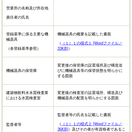
営業所の名称及び所在地
責任者の氏名
登録基準に係る主要な機
機械器具の概要を記載した書面
械器具
（
（１）１の様式１ [Wordファイル／
（各登録基準参照）
33KB]
）
変更後の保管庫の設置場所及び構造並
機械器具の保管庫
びに機械器具等の保管状態を明らかに
する図面
建築物飲料水水質検査業
変更後の検査室の設置場所、構造及び
における水質検査室
機械器具の配置を明らかにする図面
監督者等の氏名を記載した書面
（
（１）１の様式２ [Wordファイル／
監督者等
36KB]
）及びその者が有資格者であるこ