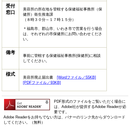
受付
美容所の所在地を管轄する保健福祉事務所（保
窓口
健所）衛生推進課
（８時３０分～１７時１５分）
＊福島市、郡山市、いわき市で営業を行う場合
は、それぞれの市保健所にお問い合わせくださ
い。
備考
事前に管轄する保健福祉事務所(保健所)に相談
してください。
様式
美容所廃止届出書
[Wordファイル／55KB]
[PDFファイル／93KB]
PDF形式のファイルをご覧いただく場合に
は、Adobe社が提供するAdobe Readerが必
要です。
Adobe Readerをお持ちでない方は、バナーのリンク先からダウンロード
してください。（無料）