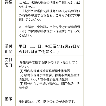
資格
以内に、名簿の登録の消除を申請しなければ
なりません。
・上記以外の理由で調理師御本人が名簿登録
の消除を申請する場合も、こちらの様式で申
請してください。
※ 申請は、免許証の交付を受けた都道府県
（市）の保健福祉事務所（保健所）で行って
ください。
受付
平日（土、日、祝日及び12月29日か
期間
ら1月3日までを除く。）
受付
居住地を管轄する以下の場所へ提出してく
窓口
ださい。
(1) 県内各保健福祉事務所衛生推進課
(2) 福島市保健所衛生課、郡山市保健所生活
衛生課、いわき市保健所生活衛生課
(3) 県外からの申請の場合は、県庁食品生活
衛生課
備考
添付書類として、以下のものが必要です。