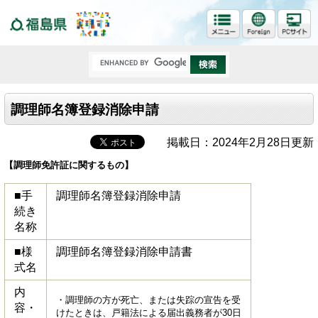
福島県
調理師名簿登録消除申請
掲載日：2024年2月28日更新
【調理師免許証に関するもの】
■手
調理師名簿登録消除申請
続き
名称
■様
調理師名簿登録消除申請書
式名
内
・調理師の方が死亡、または失踪の宣告を受
容・
けたときは、戸籍法による届出義務者が30日