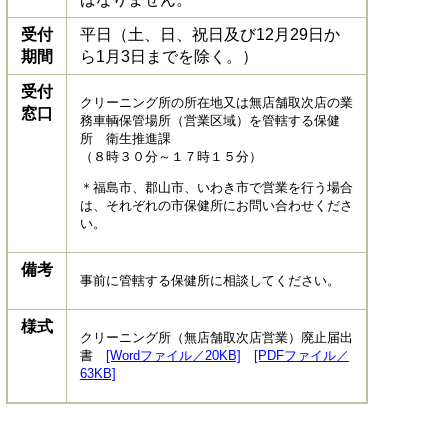
受付
平日（土、日、祝日及び12月29日か
期間
ら1月3日までを除く。）
受付
クリーニング所の所在地又は無店舗取次店の業
窓口
務車輌保管場所（営業区域）を管轄する保健
所 衛生推進課
（８時３０分～１７時１５分）
＊福島市、郡山市、いわき市で営業を行う場合
は、それぞれの市保健所にお問い合わせくださ
い。
備考
事前に管轄する保健所に相談してください。
様式
クリーニング所（無店舗取次店営業）廃止届出
書
[Wordファイル／20KB]
[PDFファイル／
63KB]