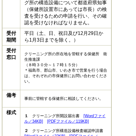
グ所の構造設備について都道府県知事
（保健所設置市にあっては市長）の検
査を受けるための申請を行い、その確
認を受けなければなりません。
受付
平日（土、日、祝日及び12月29日か
期間
ら1月3日までを除く。）
受付
クリーニング所の所在地を管轄する保健所 衛
窓口
生推進課
（８時３０分～１７時１５分）
＊福島市、郡山市、いわき市で営業を行う場合
は、それぞれの市保健所にお問い合わせくださ
い。
備考
事前に管轄する保健所に相談してください。
様式
１
クリーニング所開設届出書
[Wordファイ
ル／34KB]
[PDFファイル／119KB]
２
クリーニング所構造設備検査確認申請書