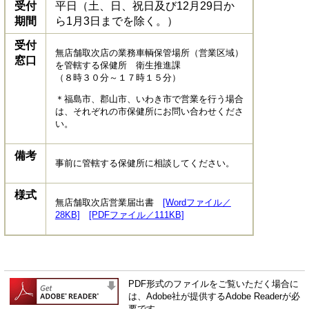
受付
平日（土、日、祝日及び12月29日か
期間
ら1月3日までを除く。）
受付
無店舗取次店の業務車輌保管場所（営業区域）
窓口
を管轄する保健所 衛生推進課
（８時３０分～１７時１５分）
＊福島市、郡山市、いわき市で営業を行う場合
は、それぞれの市保健所にお問い合わせくださ
い。
備考
事前に管轄する保健所に相談してください。
様式
無店舗取次店営業届出書
[Wordファイル／
28KB]
[PDFファイル／111KB]
PDF形式のファイルをご覧いただく場合に
は、Adobe社が提供するAdobe Readerが必
要です。