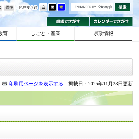
の大きさ
色を変える
組織でさがす
カ
教育
しごと・産業
県政情報
印刷用ページを表示する
掲載日：2025年11月28日更新