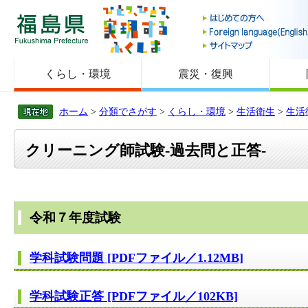
福島県
くらし・環境
震災・復興
ホーム
>
分類でさがす
>
くらし・環境
>
生活衛生
>
生活
クリーニング師試験-過去問と正答-
令和７年度試験
学科試験問題 [PDFファイル／1.12MB]
学科試験正答 [PDFファイル／102KB]