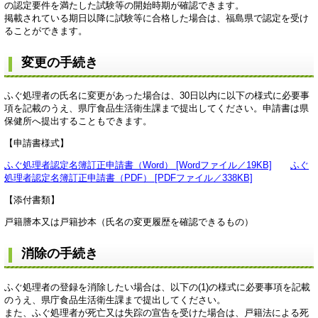
の認定要件を満たした試験等の開始時期が確認できます。
掲載されている期日以降に試験等に合格した場合は、福島県で認定を受け
ることができます。
変更の手続き
ふぐ処理者の氏名に変更があった場合は、30日以内に以下の様式に必要事
項を記載のうえ、県庁食品生活衛生課まで提出してください。申請書は県
保健所へ提出することもできます。
【申請書様式】
ふぐ処理者認定名簿訂正申請書（Word） [Wordファイル／19KB]
ふぐ
処理者認定名簿訂正申請書（PDF） [PDFファイル／338KB]
【添付書類】
戸籍謄本又は戸籍抄本（氏名の変更履歴を確認できるもの）
消除の手続き
ふぐ処理者の登録を消除したい場合は、以下の(1)の様式に必要事項を記載
のうえ、県庁食品生活衛生課まで提出してください。
また、ふぐ処理者が死亡又は失踪の宣告を受けた場合は、戸籍法による死