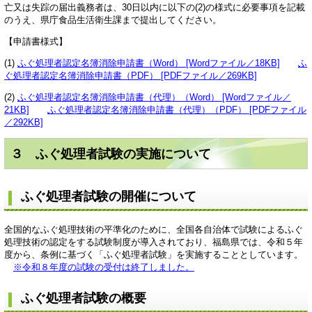
亡又は失踪の届出義務者は、30日以内に以下の(2)の様式に必要事項を記載
のうえ、県庁食品生活衛生課まで提出してください。
【申請書様式】
(1)
ふぐ処理者認定名簿消除申請書（Word） [Wordファイル／18KB]
ふ
ぐ処理者認定名簿消除申請書（PDF） [PDFファイル／269KB]
(2)
ふぐ処理者認定名簿消除申請書（代理）（Word） [Wordファイル／
21KB]
ふぐ処理者認定名簿消除申請書（代理）（PDF） [PDFファイル
／292KB]
３ ふぐ処理者試験の実施について
ふぐ処理者試験の開催について
全国的なふぐ処理技術の平準化のために、全国各自治体で試験によるふぐ
処理技術の認定をする試験制度が導入されており、福島県では、令和５年
度から、条例に基づく「ふぐ処理者試験」を実施することとしています。
※令和８年度の試験の受付は終了しました。
ふぐ処理者試験の概要