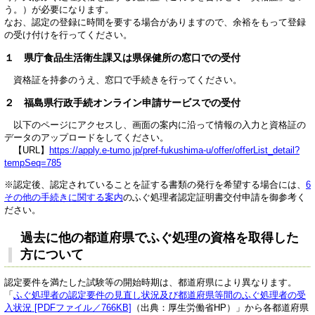
う。）が必要になります。
なお、認定の登録に時間を要する場合がありますので、余裕をもって登録
の受け付けを行ってください。
１ 県庁食品生活衛生課又は県保健所の窓口での受付
資格証を持参のうえ、窓口で手続きを行ってください。
２ 福島県行政手続オンライン申請サービスでの受付
以下のページにアクセスし、画面の案内に沿って情報の入力と資格証の
データのアップロードをしてください。
【URL】
https://apply.e-tumo.jp/pref-fukushima-u/offer/offerList_detail?
tempSeq=785​
※認定後、認定されていることを証する書類の発行を希望する場合には、
6
その他の手続きに関する案内
のふぐ処理者認定証明書交付申請を御参考く
ださい。
過去に他の都道府県でふぐ処理の資格を取得した
方について
認定要件を満たした試験等の開始時期は、都道府県により異なります。
「
ふぐ処理者の認定要件の見直し状況及び都道府県等間のふぐ処理者の受
入状況 [PDFファイル／766KB]
（出典：厚生労働省HP）」から各都道府県