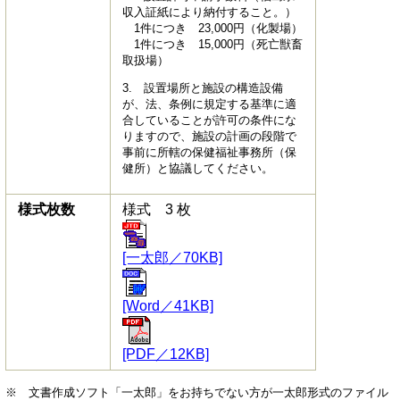
収入証紙により納付すること。）
1件につき 23,000円（化製場）
1件につき 15,000円（死亡獣畜
取扱場）
3. 設置場所と施設の構造設備
が、法、条例に規定する基準に適
合していることが許可の条件にな
りますので、施設の計画の段階で
事前に所轄の保健福祉事務所（保
健所）と協議してください。
様式枚数
様式 3 枚
[一太郎／70KB]
[Word／41KB]
[PDF／12KB]
※ 文書作成ソフト「一太郎」をお持ちでない方が一太郎形式のファイル