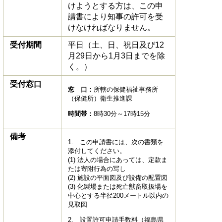
けようとする方は、この申
請書により知事の許可を受
けなければなりません。
受付期間
平日（土、日、祝日及び12
月29日から1月3日までを除
く。）
受付窓口
窓 口：
所轄の保健福祉事務所
（保健所）衛生推進課
時間帯：
8時30分～17時15分
備考
1. この申請書には、次の書類を
添付してください。
(1) 法人の場合にあっては、定款ま
たは寄附行為の写し
(2) 施設の平面図及び設備の配置図
(3) 化製場または死亡獣畜取扱場を
中心とする半径200メートル以内の
見取図
2. 設置許可申請手数料（福島県