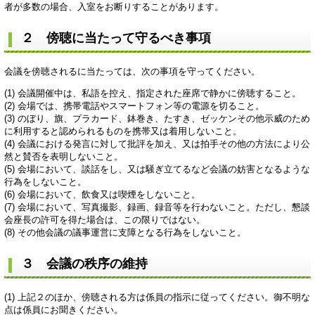
者が多数の場合、入室をお断りすることがあります。
２ 傍聴に当たって守るべき事項
会議を傍聴されるに当たっては、次の事項を守ってください。
(1) 会議開催中は、私語を控え、指定された座席で静かに傍聴すること。
(2) 会場では、携帯電話やスマートフォン等の電源を切ること。
(3) のぼり、旗、プラカード、鉢巻き、たすき、ゼッケンその他示威のため
に利用すると認められるものを携帯又は着用しないこと。
(4) 会議における発言に対して批評を加え、又は拍手その他の方法により公
然と賛否を表明しないこと。
(5) 会場において、談話をし、又は騒ぎ立てるなど会議の妨害となるような
行為をしないこと。
(6) 会場において、飲食又は喫煙をしないこと。
(7) 会場において、写真撮影、録画、録音等を行わないこと。ただし、懇談
会座長の許可を得た場合は、この限りではない。
(8) その他会議の議事運営に支障となる行為をしないこと。
３ 会議の秩序の維持
(1) 上記２のほか、傍聴される方は係員の指示に従ってください。御不明な
点は係員にお聞きください。