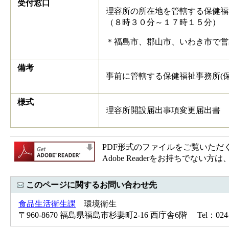
受付窓口
理容所の所在地を管轄する保健福
（８時３０分～１７時１５分）
＊福島市、郡山市、いわき市で営
備考
事前に管轄する保健福祉事務所(
様式
理容所開設届出事項変更届出書
PDF形式のファイルをご覧いただく場合
Adobe Readerをお持ちで
このページに関するお問い合わせ先
食品生活衛生課
環境衛生
〒960-8670 福島県福島市杉妻町2-16 西庁舎6階 Tel：024-52