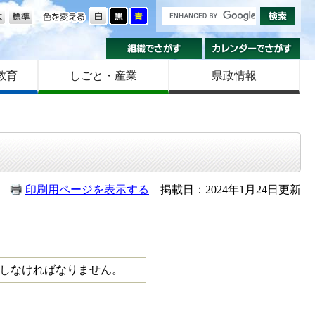
の大きさ
色を変える
組織でさがす
カ
教育
しごと・産業
県政情報
印刷用ページを表示する
掲載日：2024年1月24日更新
しなければなりません。