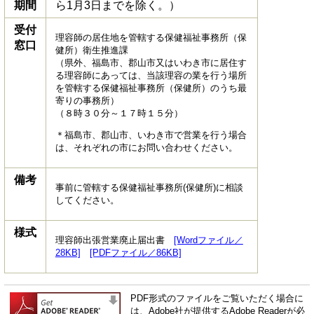
期間
ら1月3日までを除く。）
受付
理容師の居住地を管轄する保健福祉事務所（保
窓口
健所）衛生推進課
（県外、福島市、郡山市又はいわき市に居住す
る理容師にあっては、当該理容の業を行う場所
を管轄する保健福祉事務所（保健所）のうち最
寄りの事務所）
（８時３０分～１７時１５分）
＊福島市、郡山市、いわき市で営業を行う場合
は、それぞれの市にお問い合わせください。
備考
事前に管轄する保健福祉事務所(保健所)に相談
してください。
様式
理容師出張営業廃止届出書
[Wordファイル／
28KB]
[PDFファイル／86KB]
PDF形式のファイルをご覧いただく場合に
は、Adobe社が提供するAdobe Readerが必