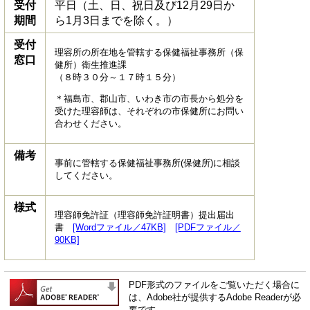
受付
平日（土、日、祝日及び12月29日か
期間
ら1月3日までを除く。）
受付
理容所の所在地を管轄する保健福祉事務所（保
窓口
健所）衛生推進課
（８時３０分～１７時１５分）
＊福島市、郡山市、いわき市の市長から処分を
受けた理容師は、それぞれの市保健所にお問い
合わせください。
備考
事前に管轄する保健福祉事務所(保健所)に相談
してください。
様式
理容師免許証（理容師免許証明書）提出届出
書
[Wordファイル／47KB]
[PDFファイル／
90KB]
PDF形式のファイルをご覧いただく場合に
は、Adobe社が提供するAdobe Readerが必
要です。